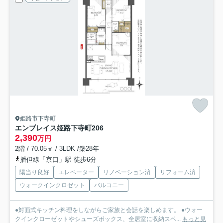
姫路市下寺町
エンブレイス姫路下寺町
206
2,390
万円
2階 / 70.05㎡ / 3LDK /築28年
播但線「京口」駅 徒歩6分
陽当り良好
エレベーター
リノベーション済
リフォーム済
ウォークインクロゼット
バルコニー
●対面式キッチン料理をしながらご家族と会話を楽しめます。 ●ウォー
クインクローゼットやシューズボックス、全居室に収納スペ...
もっと見