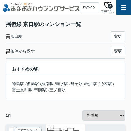
0
ログイン
お気に入り
播但線 京口駅のマンション一覧
京口駅
変更
条件から探す
変更
おすすめの駅
徳島駅
/
後藤駅
/
姫路駅
/
垂水駅
/
舞子駅
/
松江駅
/
乃木駅
/
富士見町駅
/
朝霧駅
/
三ノ宮駅
1
件
中古マンション