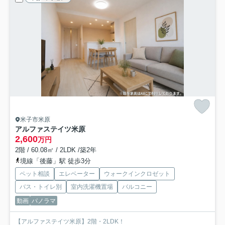
米子市米原
アルファステイツ米原
2,600
万円
2階 / 60.08㎡ / 2LDK /築2年
境線「後藤」駅 徒歩3分
ペット相談
エレベーター
ウォークインクロゼット
バス・トイレ別
室内洗濯機置場
バルコニー
動画
パノラマ
【アルファステイツ米原】2階・2LDK！