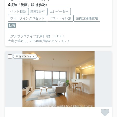
境線「後藤」駅 徒歩3分
ペット相談
駐車2台可
エレベーター
ウォークインクロゼット
バス・トイレ別
室内洗濯機置場
動画
【アルファステイツ米原】7階・3LDK！
大山が望める、2024年6月築のマンション！
中古マンション