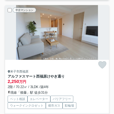
中古マンション
米子市西福原
アルファスマート西福原けやき通り
2,250
万円
2階 / 70.22㎡ / 3LDK /築4年
境線「後藤」駅 徒歩31分
ペット相談
エレベーター
バリアフリー
ウォークインクロゼット
都市ガス
駐輪場