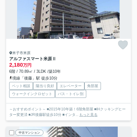
米子市米原
アルファスマート米原Ⅱ
2,180
万円
6階 / 70.89㎡ / 3LDK /築10年
境線「後藤」駅 徒歩10分
ペット相談
陽当り良好
エレベーター
角部屋
ウォークインクロゼット
バス・トイレ別
～おすすめポイント～ ■2015年10年築！6階角部屋 ■IHクッキングヒー
ター変更済 ■JR後藤駅徒歩10分 ■インタ...
もっと見る
中古マンション