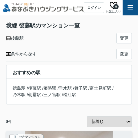
0
ログイン
お気に入り
境線 後藤駅のマンション一覧
後藤駅
変更
条件から探す
変更
おすすめの駅
徳島駅
/
後藤駅
/
姫路駅
/
垂水駅
/
舞子駅
/
富士見町駅
/
乃木駅
/
朝霧駅
/
三ノ宮駅
/
松江駅
8
件
中古マンション