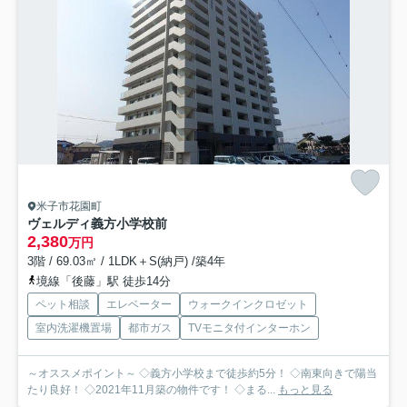
米子市花園町
ヴェルディ義方小学校前
2,380
万円
3階 / 69.03㎡ / 1LDK＋S(納戸) /築4年
境線「後藤」駅 徒歩14分
ペット相談
エレベーター
ウォークインクロゼット
室内洗濯機置場
都市ガス
TVモニタ付インターホン
～オススメポイント～ ◇義方小学校まで徒歩約5分！ ◇南東向きで陽当
たり良好！ ◇2021年11月築の物件です！ ◇まる...
もっと見る