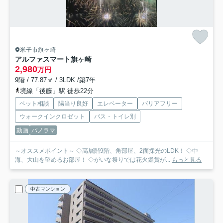
米子市旗ヶ崎
アルファスマート旗ヶ崎
2,980
万円
9階 / 77.87㎡ / 3LDK /築7年
境線「後藤」駅 徒歩22分
ペット相談
陽当り良好
エレベーター
バリアフリー
ウォークインクロゼット
バス・トイレ別
動画
パノラマ
～オススメポイント～ ◇高層階9階、角部屋、2面採光のLDK！ ◇中
海、大山を望めるお部屋！ ◇がいな祭りでは花火鑑賞が...
もっと見る
中古マンション