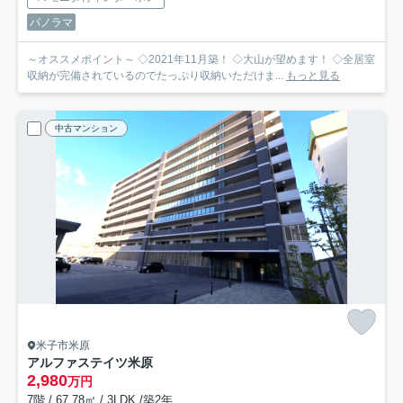
パノラマ
～オススメポイント～ ◇2021年11月築！ ◇大山が望めます！ ◇全居室
収納が完備されているのでたっぷり収納いただけま...
もっと見る
中古マンション
米子市米原
アルファステイツ米原
2,980
万円
7階 / 67.78㎡ / 3LDK /築2年