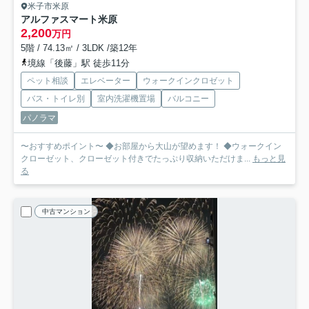
米子市米原
アルファスマート米原
2,200
万円
5階 / 74.13㎡ / 3LDK /築12年
境線「後藤」駅 徒歩11分
ペット相談
エレベーター
ウォークインクロゼット
バス・トイレ別
室内洗濯機置場
バルコニー
パノラマ
〜おすすめポイント〜 ◆お部屋から大山が望めます！ ◆ウォークイン
クローゼット、クローゼット付きでたっぷり収納いただけま...
もっと見
る
中古マンション