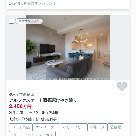
2024年6月築のマンション！
中古マンション
米子市西福原
アルファスマート西福原けやき通り
2,450
万円
8階 / 70.22㎡ / 3LDK /築4年
境線「後藤」駅 徒歩31分
ペット相談
エレベーター
バリアフリー
都市ガス
駐輪場
TVモニタ付インターホン