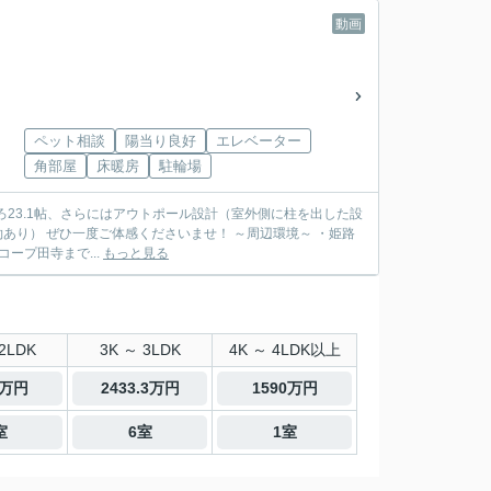
動画
ペット相談
陽当り良好
エレベーター
角部屋
床暖房
駐輪場
ろ23.1帖、さらにはアウトポール設計（室外側に柱を出した設
境～ ・姫路
ープ田寺まで...
もっと見る
2LDK
3K ～ 3LDK
4K ～ 4LDK以上
5万円
2433.3万円
1590万円
室
6室
1室