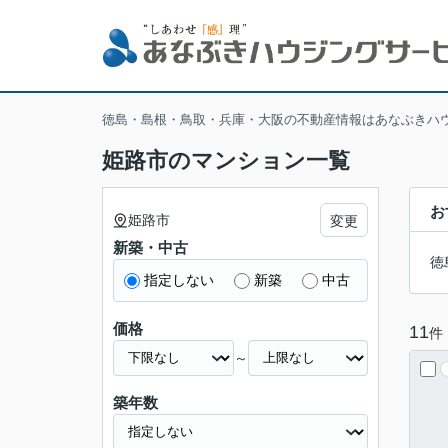
徳島・島根・鳥取・兵庫・大阪の不動産情報はあなぶきハ
姫路市のマンション一覧
お
姫路市
変更
新築・中古
徳
指定しない
新築
中古
価格
11
件
～
築年数