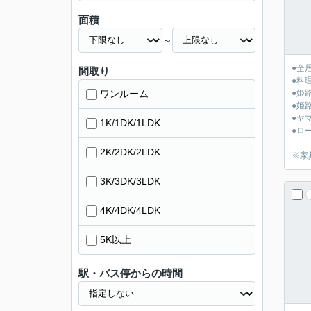
面積
～
●全
間取り
●料
ワンルーム
●姫
●姫
●ヤ
1K/1DK/1LDK
●ロ
2K/2DK/2LDK
※家
3K/3DK/3LDK
4K/4DK/4LDK
5K以上
駅・バス停からの時間