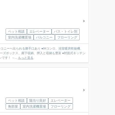
ペット相談
エレベーター
バス・トイレ別
室内洗濯機置場
バルコニー
フローリング
バルコニーへ出られる勝手口あり ●IHコンロ、浴室暖房乾燥機、
ューズボックス、廊下収納、押入と収納も豊富 ●対面式キッチン
で料理をしながらご家族との対話を楽しめます 大切なペットと一緒に暮らせるマンションです！ ～...
もっと見る
ペット相談
陽当り良好
エレベーター
角部屋
室内洗濯機置場
フローリング