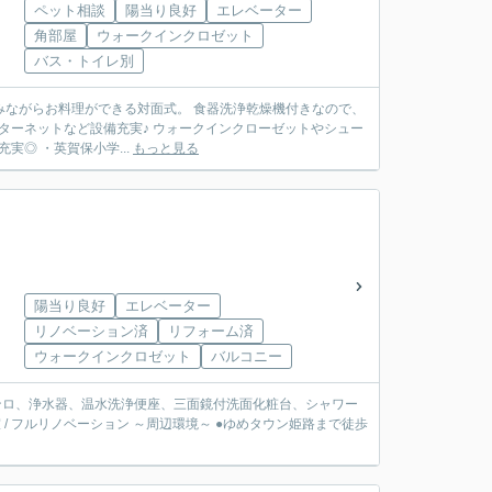
ペット相談
陽当り良好
エレベーター
角部屋
ウォークインクロゼット
バス・トイレ別
みながらお料理ができる対面式。 食器洗浄乾燥機付きなので、
も収納スペースが確保されています！ 周辺環境も充実◎ ・英賀保小学...
もっと見る
陽当り良好
エレベーター
リノベーション済
リフォーム済
ウォークインクロゼット
バルコニー
コンロ、浄水器、温水洗浄便座、三面鏡付洗面化粧台、シャワー