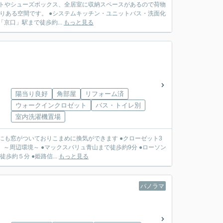
ットやシューズボックス、全居室に収納スペースがあるので荷物
とりある空間です。 ●システムキッチン・ユニットバス・洗面化
 ～周辺環境～ ●JR播但線「京口」駅まで徒歩約...
もっと見る
陽当り良好
角部屋
リフォーム済
ウォークインクロゼット
バス・トイレ別
室内洗濯機置場
にも窓がついておりこまめに換気ができます ●クローゼット3
ソン
約５分 ●姫路信...
もっと見る
パノラマ