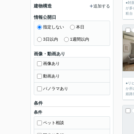
●対
建物構造
追加する
が多
情報公開日
指定しない
本日
3日以内
1週間以内
画像・動画あり
画像あり
動画あり
●リ
パノラマあり
か所にウ
姫路
条件
条件
ペット相談