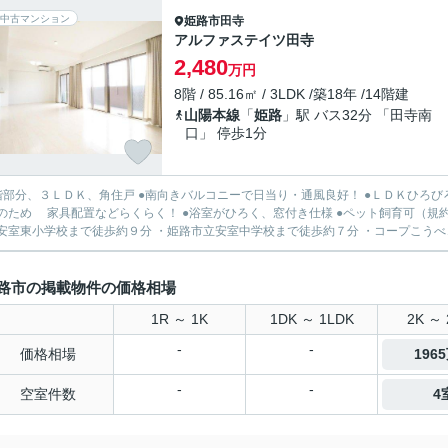
中古マンション
姫路市
田寺
アルファステイツ田寺
2,480
万円
8階 / 85.16㎡ / 3LDK /築18年 /14階建
山陽本線
「
姫路
」駅 バス32分 「田寺南
口」 停歩1分
階部分、３ＬＤＫ、角住戸 ●南向きバルコニーで日当り・通風良好！ ●ＬＤＫひろび
ため 家具配置などらくらく！ ●浴室がひろく、窓付き仕様 ●ペット飼育可（規約あり） ぜひ一度ご体感くださいませ！ ～周辺環
安室東小学校まで徒歩約９分 ・姫路市立安室中学校まで徒歩約７分 ・コープこうべコ
路市の掲載物件の価格相場
1R ～ 1K
1DK ～ 1LDK
2K ～ 
-
-
価格相場
196
-
-
空室件数
4