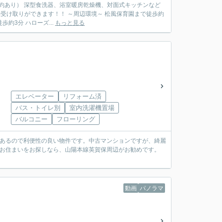
約あり） 深型食洗器、浴室暖房乾燥機、対面式キッチンなど
物受け取りができます！！ ～周辺環境～ 松風保育園まで徒歩約
約3分 ハローズ...
もっと見る
エレベーター
リフォーム済
バス・トイレ別
室内洗濯機置場
バルコニー
フローリング
があるので利便性の良い物件です。中古マンションですが、綺麗
てお住まいをお探しなら、山陽本線英賀保周辺がお勧めです。
動画
パノラマ