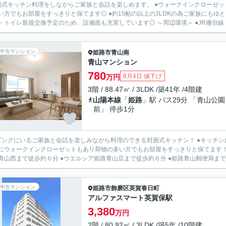
面式キッチン料理をしながらご家族と会話を楽しめます。 ●ウォークインクローゼ
い方でもお部屋をすっきりと保てます◎ ●約15帖の以上の3LDKの為ご家族にもゆ
粧台・トイレ新規交換予定のため、設備面も充実しています◎
中古マンション
姫路市
青山南
青山マンション
780
8月4日 値下げ
万円
3階 / 88.47㎡ / 3LDK /築41年 /4階建
山陽本線
「
姫路
」駅 バス29分 「青山公園
前」 停歩1分
ビングにいるご家族と会話を楽しみながら料理のできる対面式キッチン！ ●キッチン
ォークインクローゼットもあり荷物の多い方でもお部屋をすっきりと保てます！ ～周辺環境～ ●マックスバリュ青山まで徒歩約9分 ●ロー
青山西まで徒歩約６分 ●ウエルシア姫路青山店まで徒歩約６分 ●姫路青山郵便局まで徒歩
中古マンション
姫路市
飾磨区英賀春日町
アルファスマート英賀保駅
3,380
万円
2階 / 80.92㎡ / 3LDK /築5年 /10階建