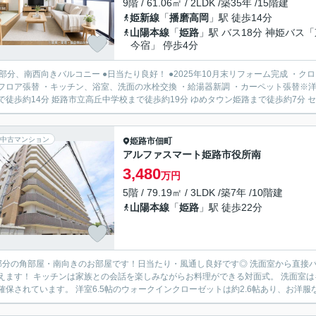
9階 / 61.06㎡ / 2LDK /築35年 /15階建
姫新線
「
播磨高岡
」駅 徒歩14分
山陽本線
「
姫路
」駅 バス18分 神姫バス
今宿」 停歩4分
階部分、南西向きバルコニー ●日当たり良好！ ●2025年10月末リフォーム完成 
ロア張替 ・キッチン、浴室、洗面の水栓交換 ・給湯器新調 ・カーペット張替※洋室のみ ・ハウスクリー
で徒歩約14分 姫路市立高丘中学校まで徒歩約19分 ゆめタウン姫路まで徒歩約7分 セブ
中古マンション
姫路市
佃町
アルファスマート姫路市役所南
3,480
万円
5階 / 79.19㎡ / 3LDK /築7年 /10階建
山陽本線
「
姫路
」駅 徒歩22分
部分の角部屋・南向きのお部屋です！日当たり・風通し良好です◎ 洗面室から直接
えます！ キッチンは家族との会話を楽しみながらお料理ができる対面式。 洗面室
線が確保されています。 洋室6.5帖のウォークインクローゼットは約2.6帖あり、