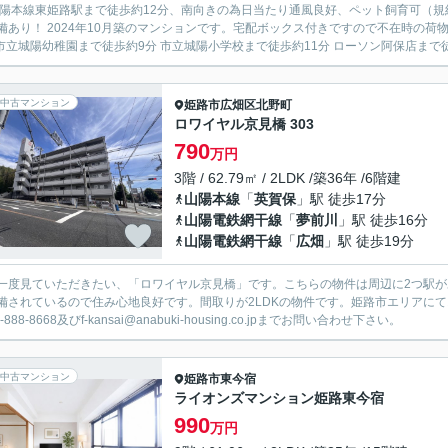
山陽本線東姫路駅まで徒歩約12分、南向きの為日当たり通風良好、ペット飼育可（規
備あり！ 2024年10月築のマンションです。宅配ボックス付きですので不在時の荷
 市立城陽幼稚園まで徒歩約9分 市立城陽小学校まで徒歩約11分 ローソン阿保店まで徒歩
中古マンション
姫路市
広畑区北野町
ロワイヤル京見橋 303
790
万円
3階 / 62.79㎡ / 2LDK /築36年 /6階建
山陽本線
「
英賀保
」駅 徒歩17分
山陽電鉄網干線
「
夢前川
」駅 徒歩16分
山陽電鉄網干線
「
広畑
」駅 徒歩19分
一度見ていただきたい、「ロワイヤル京見橋」です。こちらの物件は周辺に2つ駅
備されているので住み心地良好です。間取りが2LDKの物件です。姫路市エリアに
0-888-8668及びf-kansai@anabuki-housing.co.jpまでお問い合わせ下さい。
中古マンション
姫路市
東今宿
ライオンズマンション姫路東今宿
990
万円