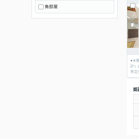
角部屋
●８
計）の
市立
姫