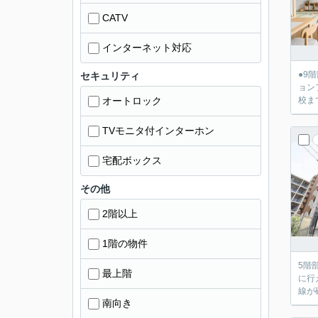
CATV
インターネット対応
●9
セキュリティ
ョンフ
オートロック
校ま
TVモニタ付インターホン
宅配ボックス
その他
2階以上
1階の物件
5階
最上階
に行
南向き