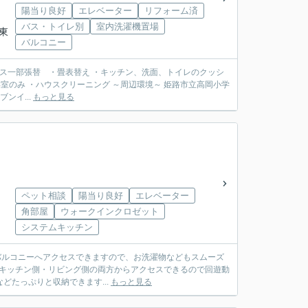
陽当り良好
エレベーター
リフォーム済
バス・トイレ別
室内洗濯機置場
「東
バルコニー
・クロス一部張替 ・畳表替え ・キッチン、洗面、トイレのクッシ
ニング ～周辺環境～ 姫路市立高岡小学
ンイ...
もっと見る
ペット相談
陽当り良好
エレベーター
角部屋
ウォークインクロゼット
システムキッチン
バルコニーへアクセスできますので、お洗濯物などもスムーズ
はキッチン側・リビング側の両方からアクセスできるので回遊動
お洋服などたっぷりと収納できます...
もっと見る