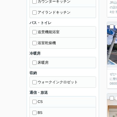
カウンターキッチン
JR
の設
アイランドキッチン
4分
バス・トイレ
追焚機能浴室
浴室乾燥機
冷暖房
床暖房
収納
ぜひ
に整
ウォークインクロゼット
080
通信・放送
CS
BS