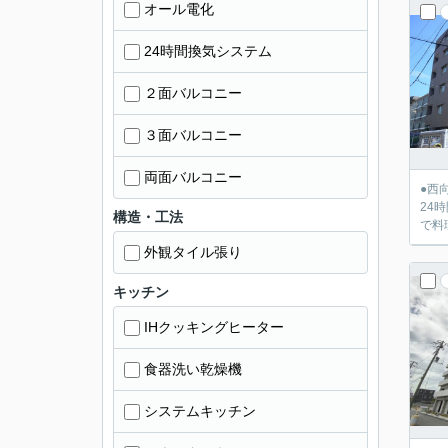
オール電化
24時間換気システム
２面バルコニー
３面バルコニー
両面バルコニー
●西
24
構造・工法
外観タイル張り
キッチン
IHクッキングヒーター
食器洗い乾燥機
システムキッチン