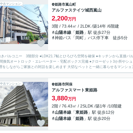
中古マンション
姫路市
嵐山町
アルファステイツ城西嵐山
2,200
万円
3階 / 73.44㎡ / 2LDK /築14年 /6階建
山陽本線
「
姫路
」駅 徒歩27分
神姫バス「岡町」バス停下車 徒歩5分
向きバルコニー 3階部分 ●LDK21.7帖とひろびろ空間を確保 ●キッチンから直接
時間換気オートロック・エレベーター・宅配ボックス完備 ●クローゼット3か所やシ
中古マンション
姫路市
阿保
アルファスマート東姫路
3,880
万円
2階 / 76.43㎡ / 2SLDK /築1年 /10階建
山陽本線
「
東姫路
」駅 徒歩12分
山陽本線
「
姫路
」駅 徒歩20分