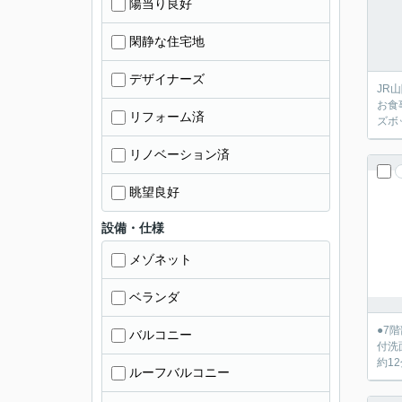
陽当り良好
閑静な住宅地
デザイナーズ
JR
お食事後のお片付けも
リフォーム済
リノベーション済
眺望良好
設備・仕様
メゾネット
ベランダ
●7
バルコニー
付洗面台付き ●
約1
ルーフバルコニー