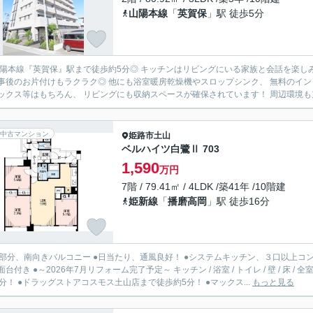
山陽本線
「
英賀保
」駅 徒歩5分
山陽本線『英賀保』駅まで徒歩約5分◎ キッチンはリビングにいる家族と会話を楽し
ラクラク◎ 他にも浴室暖房乾燥機やスロップシンク、 無料のインターネットなど設備充実♪ ウォークインクローゼットやシュー
ズボックス等はもちろん、 リビングに
中古マンション
姫路市
土山
ベルハイツ白鷺Ⅱ 703
1,590
万円
7階 / 79.41㎡ / 4LDK /築41年 /10階建
姫新線
「
播磨高岡
」駅 徒歩16分
階部分、南向きバルコニー ●日当たり、通風良好！ ●システムキッチン、３口以上
～2026年7月リフォーム完了予定～ キッチン / 浴室 / トイレ / 壁 / 床 / 全室 / フルリノベーション ～周辺環境～ ●ゆめタウン姫路まで徒歩
2分！ ●ドラッグストアコスモス土山店まで徒歩約5分！ ●マックス...
もっと見る