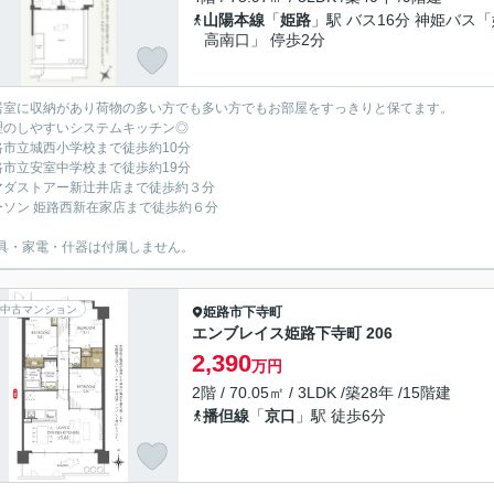
山陽本線
「
姫路
」駅 バス16分 神姫バス
高南口」 停歩2分
居室に収納があり荷物の多い方でも多い方でもお部屋をすっきりと保てます。
理のしやすいシステムキッチン◎
路市立城西小学校まで徒歩約10分
路市立安室中学校まで徒歩約19分
マダストアー新辻井店まで徒歩約３分
ーソン 姫路西新在家店まで徒歩約６分
具・家電・什器は付属しません。
中古マンション
姫路市
下寺町
エンブレイス姫路下寺町 206
2,390
万円
2階 / 70.05㎡ / 3LDK /築28年 /15階建
播但線
「
京口
」駅 徒歩6分