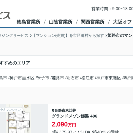
営業時間：9:00~1
徳島営業所
山陰営業所
関西営業所
大阪オフ
姫路市のマン
ウジングサービス
【マンション(売買)】を市区町村から探す
すすめのエリア
島市
/
神戸市垂水区
/
米子市
/
姫路市
/
明石市
/
松江市
/
神戸市東灘区
/
鳴門
中古マンション
姫路市
東辻井
グランドメゾン姫路 406
2,090
万円
4階 / 75.97㎡ / 3LDK /築40年 /9階建