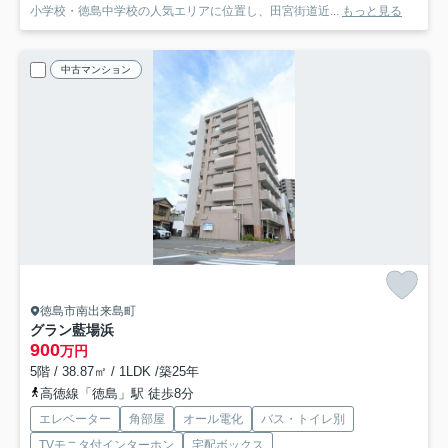
小学校・徳島中学校の人気エリアに位置し、田宮街道近...
もっと見る
中古マンション
徳島市南出来島町
グラン藍場浜
900
万円
5階 / 38.87㎡ / 1LDK /築25年
高徳線「徳島」駅 徒歩8分
エレベーター
角部屋
オール電化
バス・トイレ別
TVモニタ付インターホン
宅配ボックス