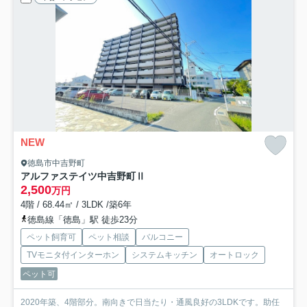
NEW
徳島市中吉野町
アルファステイツ中吉野町Ⅱ
2,500
万円
4階 / 68.44㎡ / 3LDK /築6年
徳島線「徳島」駅 徒歩23分
ペット飼育可
ペット相談
バルコニー
TVモニタ付インターホン
システムキッチン
オートロック
ペット可
2020年築、4階部分。南向きで日当たり・通風良好の3LDKです。助任