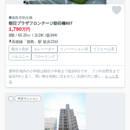
徳島市助任橋
朝日プラザフロンテージ助任橋
807
1,790
万円
8階 / 65.20㎡ / 2LDK /築34年
高徳線「徳島」駅 徒歩23分
陽当り良好
エレベーター
リノベーション済
リフォーム済
バルコニー
フローリング
通学区域内の小学校は助任小学校まで徒歩8分です。 フジ中吉野店まで
徒歩5分と近く、買い物を気軽に済ませたい主婦の方に嬉し...
もっと見
る
中古マンション