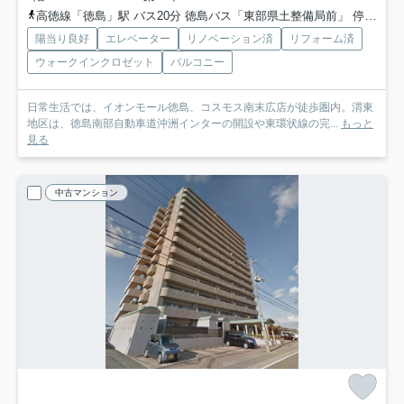
高徳線「徳島」駅 バス20分 徳島バス「東部県土整備局前」 停歩2分
陽当り良好
エレベーター
リノベーション済
リフォーム済
ウォークインクロゼット
バルコニー
日常生活では、イオンモール徳島、コスモス南末広店が徒歩圏内。渭東
地区は、徳島南部自動車道沖洲インターの開設や東環状線の完...
もっと
見る
中古マンション