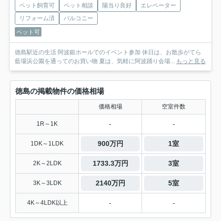
ペット飼育可
ペット相談
陽当り良好
エレベーター
リフォーム済
バルコニー
ペット可
徳島駅近の生活 阿波銀ホールでのイベント参加 休日は、お散歩がてら
藍場浜公園を通ってのお買い物 夏は、気軽に阿波踊り会場...
もっと見る
徳島の掲載物件の価格相場
価格相場
空室件数
-
-
1R～1K
900万円
1室
1DK～1LDK
1733.3万円
3室
2K～2LDK
2140万円
5室
3K～3LDK
-
-
4K～4LDK以上