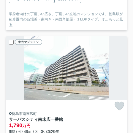
単身者向けの丁度いい広さ、丁度いい立地のマンションです。徳島駅が
徒歩圏内の藍場浜・南向き・南西角部屋・１LDKタイプ。オ...
もっと見
る
中古マンション
徳島市南末広町
サーパスシティ南末広一番館
1,790
万円
9階 / 69.46㎡ / 3LDK /築29年