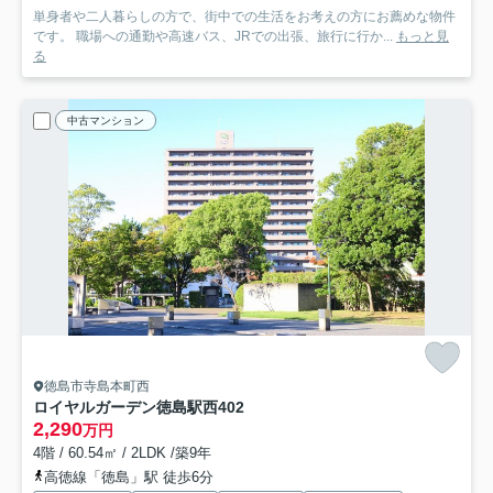
単身者や二人暮らしの方で、街中での生活をお考えの方にお薦めな物件
です。 職場への通勤や高速バス、JRでの出張、旅行に行か...
もっと見
る
中古マンション
徳島市寺島本町西
ロイヤルガーデン徳島駅西
402
2,290
万円
4階 / 60.54㎡ / 2LDK /築9年
高徳線「徳島」駅 徒歩6分