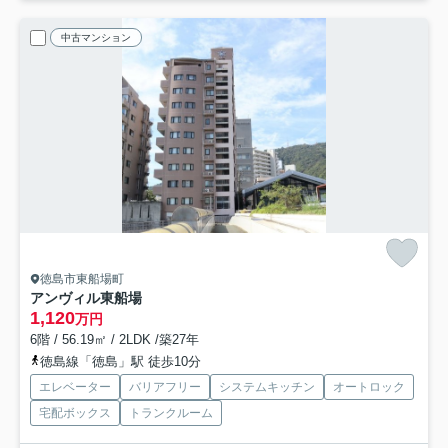
中古マンション
徳島市東船場町
アンヴィル東船場
1,120
万円
6階 / 56.19㎡ / 2LDK /築27年
徳島線「徳島」駅 徒歩10分
エレベーター
バリアフリー
システムキッチン
オートロック
宅配ボックス
トランクルーム