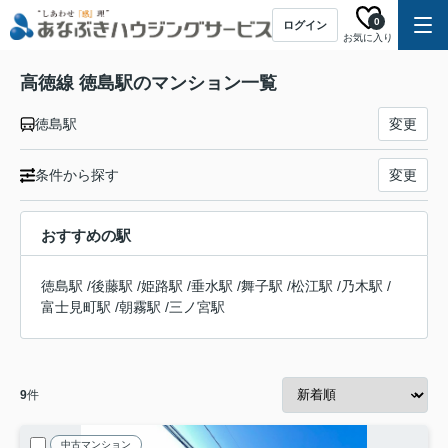
0
ログイン
お気に入り
高徳線 徳島駅のマンション一覧
徳島駅
変更
条件から探す
変更
おすすめの駅
徳島駅
/
後藤駅
/
姫路駅
/
垂水駅
/
舞子駅
/
松江駅
/
乃木駅
/
富士見町駅
/
朝霧駅
/
三ノ宮駅
9
件
中古マンション