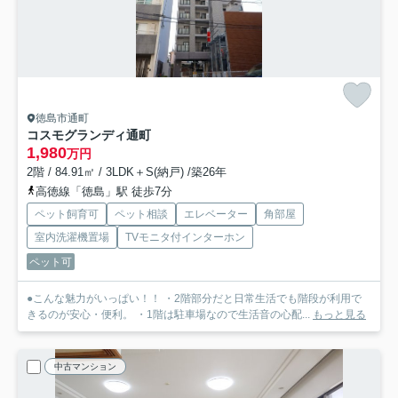
徳島市通町
コスモグランディ通町
1,980
万円
2階 / 84.91㎡ / 3LDK＋S(納戸) /築26年
高徳線「徳島」駅 徒歩7分
ペット飼育可
ペット相談
エレベーター
角部屋
室内洗濯機置場
TVモニタ付インターホン
ペット可
●こんな魅力がいっぱい！！ ・2階部分だと日常生活でも階段が利用で
きるのが安心・便利。 ・1階は駐車場なので生活音の心配...
もっと見る
中古マンション