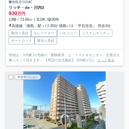
徳島市川内町
リッチ・de・川内3
930
万円
13階 / 73.69㎡ / 3LDK /築30年
高徳線「徳島」駅 バス30分 徳島バス「平石住吉」 停歩3分
陽当り良好
エレベーター
バルコニー
システムキッチン
オートロック
陽当り良好
現地は、川内町11号線の「愛桐家具」と「トマト＆オニオン」交差点を
東へ入って頂きます。 【周辺の生活施設】 川内町の11...
もっと見る
中古マンション