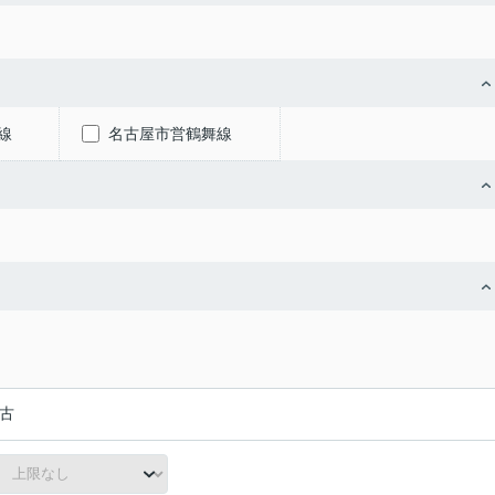
線
名古屋市営鶴舞線
古