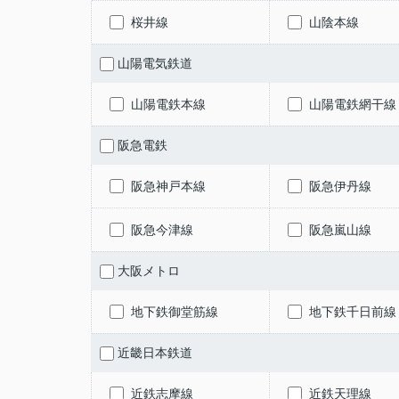
桜井線
山陰本線
山陽電気鉄道
山陽電鉄本線
山陽電鉄網干線
阪急電鉄
阪急神戸本線
阪急伊丹線
阪急今津線
阪急嵐山線
大阪メトロ
地下鉄御堂筋線
地下鉄千日前線
近畿日本鉄道
近鉄志摩線
近鉄天理線