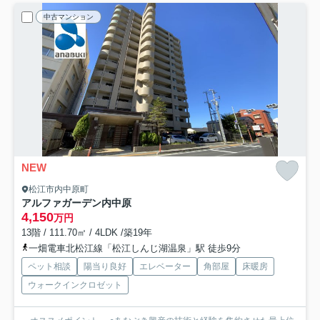
中古マンション
NEW
松江市内中原町
アルファガーデン内中原
4,150
万円
13階 / 111.70㎡ / 4LDK /築19年
一畑電車北松江線「松江しんじ湖温泉」駅 徒歩9分
ペット相談
陽当り良好
エレベーター
角部屋
床暖房
ウォークインクロゼット