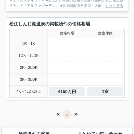
～オススメポイント～ ●あなぶき興産の技術と経験を集約させた最上位
ブランド『アルファガーデン』 ●最上階南西角部屋・３面...
もっと見る
松江しんじ湖温泉の掲載物件の価格相場
価格相場
空室件数
-
-
1R～1K
-
-
1DK～1LDK
-
-
2K～2LDK
-
-
3K～3LDK
4150万円
1室
4K～4LDK以上
1
検索条件を変更
まとめてお問い合わせ