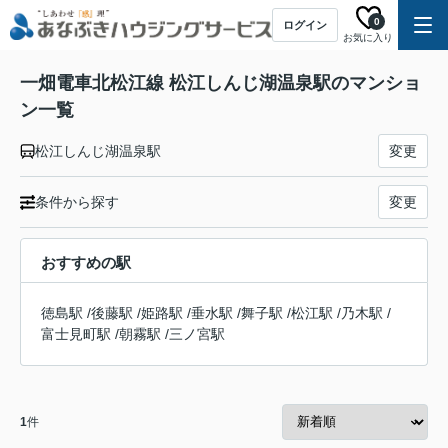
0
ログイン
お気に入り
一畑電車北松江線 松江しんじ湖温泉駅のマンショ
ン一覧
松江しんじ湖温泉駅
変更
条件から探す
変更
おすすめの駅
徳島駅
/
後藤駅
/
姫路駅
/
垂水駅
/
舞子駅
/
松江駅
/
乃木駅
/
富士見町駅
/
朝霧駅
/
三ノ宮駅
1
件