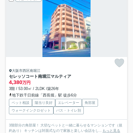
大阪市西区南堀江
セレッソコート南堀江マルティア
4,380
万円
3階 / 53.00㎡ / 2LDK /築26年
地下鉄千日前線「西長堀」駅 徒歩6分
ペット相談
陽当り良好
エレベーター
角部屋
ウォークインクロゼット
バス・トイレ別
3階部分の角部屋！ 大切なペットと一緒に暮らせるマンションです（規
約あり） キッチンは対面式なので家族と楽しい会話をし...
もっと見る