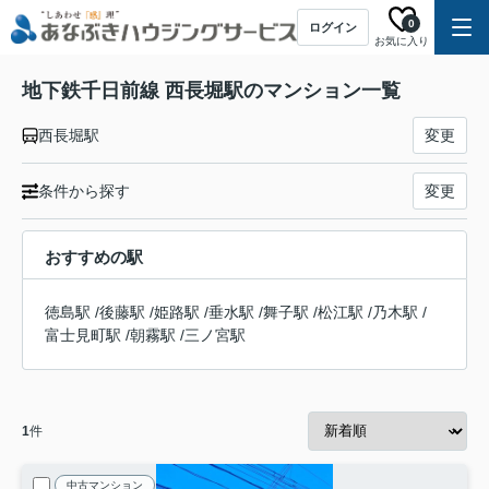
0
ログイン
お気に入り
地下鉄千日前線 西長堀駅のマンション一覧
西長堀駅
変更
条件から探す
変更
おすすめの駅
徳島駅
/
後藤駅
/
姫路駅
/
垂水駅
/
舞子駅
/
松江駅
/
乃木駅
/
富士見町駅
/
朝霧駅
/
三ノ宮駅
1
件
中古マンション