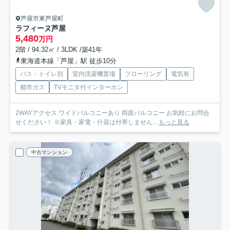
芦屋市東芦屋町
ラフィーヌ芦屋
5,480
万円
2階 / 94.32㎡ / 3LDK /築41年
東海道本線「芦屋」駅 徒歩10分
バス・トイレ別
室内洗濯機置場
フローリング
電気有
都市ガス
TVモニタ付インターホン
2WAYアクセス ワイドバルコニーあり 両面バルコニー お気軽にお問合
せください！ ※家具・家電・什器は付帯しません...
もっと見る
中古マンション