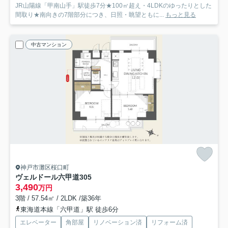
JR山陽線「甲南山手」駅徒歩7分★100㎡超え・4LDKのゆったりとした
間取り★南向きの7階部分につき、日照・眺望ともに...
もっと見る
中古マンション
神戸市灘区桜口町
ヴェルドール六甲道
305
3,490
万円
3階 / 57.54㎡ / 2LDK /築36年
東海道本線「六甲道」駅 徒歩6分
エレベーター
角部屋
リノベーション済
リフォーム済