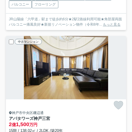
バルコニー
フローリング
JR山陽線「六甲道」駅まで徒歩約6分★2駅2路線利用可能★角部屋両面
バルコニー痛風良好★新規リノベーション物件（令和8年...
もっと見る
中古マンション
神戸市中央区磯辺通
アパタワーズ神戸三宮
2
1,500
億
万円
15階 / 138.02㎡ / 2LDK /築20年