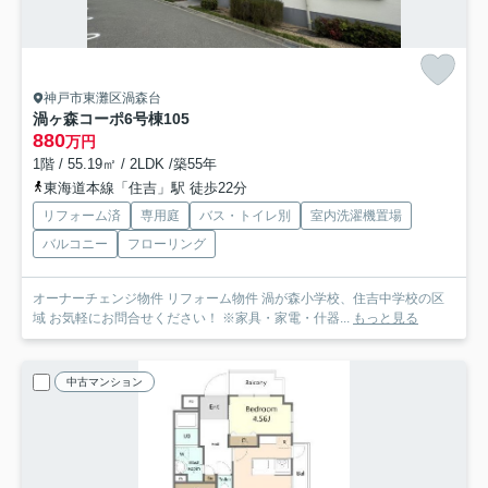
神戸市東灘区渦森台
渦ヶ森コーポ6号棟
105
880
万円
1階 / 55.19㎡ / 2LDK /築55年
東海道本線「住吉」駅 徒歩22分
リフォーム済
専用庭
バス・トイレ別
室内洗濯機置場
バルコニー
フローリング
オーナーチェンジ物件 リフォーム物件 渦が森小学校、住吉中学校の区
域 お気軽にお問合せください！ ※家具・家電・什器...
もっと見る
中古マンション