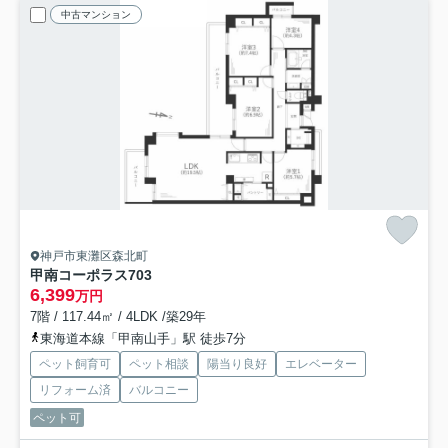
中古マンション
神戸市東灘区森北町
甲南コーポラス
703
6,399
万円
7階 / 117.44㎡ / 4LDK /築29年
東海道本線「甲南山手」駅 徒歩7分
ペット飼育可
ペット相談
陽当り良好
エレベーター
リフォーム済
バルコニー
ペット可