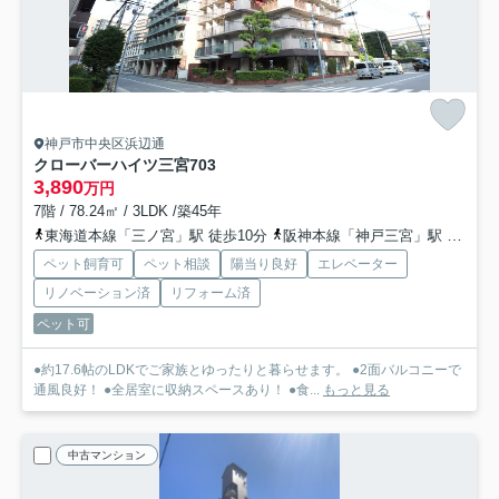
神戸市中央区浜辺通
クローバーハイツ三宮
703
3,890
万円
7階 / 78.24㎡ / 3LDK /築45年
東海道本線「三ノ宮」駅 徒歩10分
阪神本線「神戸三宮」駅 徒歩10分
ペット飼育可
ペット相談
陽当り良好
エレベーター
リノベーション済
リフォーム済
ペット可
●約17.6帖のLDKでご家族とゆったりと暮らせます。 ●2面バルコニーで
通風良好！ ●全居室に収納スペースあり！ ●食...
もっと見る
中古マンション