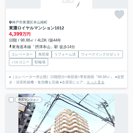
神戸市東灘区本山南町
東灘ロイヤルマンション
1012
4,399
万円
10階 / 98.88㎡ / 4LDK /築44年
東海道本線「摂津本山」駅 徒歩14分
エレベーター
角部屋
リフォーム済
ウォークインクロゼット
バルコニー
駐輪場
●［エレベーター停止階］10階部分×角部屋×専有面積『98.88㎡』 ●追焚
き・浴室乾燥機・食洗機も完備 ●全居室にエア...
もっと見る
中古マンション