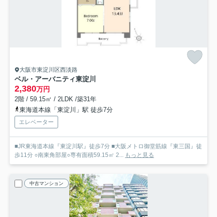
大阪市東淀川区西淡路
ベル・アーバニティ東淀川
2,380
万円
2階 / 59.15㎡ / 2LDK /築31年
東海道本線「東淀川」駅 徒歩7分
エレベーター
■JR東海道本線『東淀川駅』徒歩7分 ■大阪メトロ御堂筋線『東三国』徒
歩11分 ○南東角部屋○専有面積59.15㎡ 2...
もっと見る
中古マンション