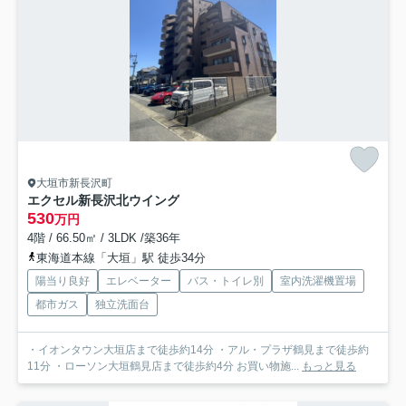
大垣市新長沢町
エクセル新長沢北ウイング
530
万円
4階 / 66.50㎡ / 3LDK /築36年
東海道本線「大垣」駅 徒歩34分
陽当り良好
エレベーター
バス・トイレ別
室内洗濯機置場
都市ガス
独立洗面台
・イオンタウン大垣店まで徒歩約14分 ・アル・プラザ鶴見まで徒歩約
11分 ・ローソン大垣鶴見店まで徒歩約4分 お買い物施...
もっと見る