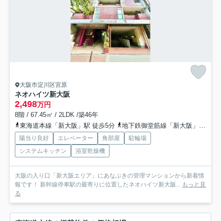
大阪市淀川区宮原
ネオハイツ新大阪
2,498
万円
8階 / 67.45㎡ / 2LDK /築46年
東海道本線「新大阪」駅 徒歩5分
地下鉄御堂筋線「新大阪」駅 徒歩5分
陽当り良好
エレベーター
角部屋
駐輪場
システムキッチン
浴室乾燥機
大阪の入り口「新大阪エリア」にあなぶきの管理マンションから新着情
報です！ 新幹線停車駅の最寄りに位置したネオハイツ新大阪...
もっと見
る