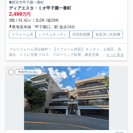
西宮市甲子園一番町
ディアエスタ・ミオ甲子園一番町
2,499
万円
3階 / 91.42㎡ / 3LDK /築29年
東海道本線「甲子園口」駅 徒歩14分
リフォーム済
システムキッチン
浴室乾燥機
食器洗い乾燥機
フルリフォーム済み物件！ 【リフォーム内容】 キッチン、お⾵呂、洗
⾯台、トイレ交換 クロス、フローリング貼替、建具交換、...
もっと見る
中古マンション