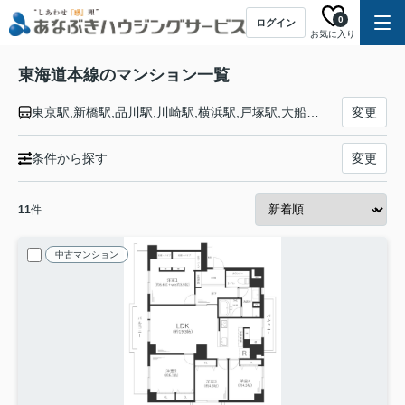
0
ログイン
お気に入り
東海道本線のマンション一覧
東京駅,新橋駅,品川駅,川崎駅,横浜駅,戸塚駅,大船駅,藤沢駅,辻堂駅,茅ケ崎駅,平塚駅,大磯駅,二宮駅,国府津駅,鴨宮駅,小田原駅,早川駅,根府川駅,真鶴駅,湯河原駅,熱海駅,函南駅,三島駅,沼津駅,片浜駅,原駅,東田子の浦駅,吉原駅,富士駅,富士川駅,新蒲原駅,蒲原駅,由比駅,興津駅,清水駅,草薙駅,東静岡駅,静岡駅,安倍川駅,用宗駅,焼津駅,西焼津駅,藤枝駅,六合駅,島田駅,金谷駅,菊川駅,掛川駅,愛野駅,袋井駅,御厨駅,磐田駅,豊田町駅,天竜川駅,浜松駅,高塚駅,舞阪駅,弁天島駅,新居町駅,鷲津駅,新所原駅,二川駅,豊橋駅,西小坂井駅,愛知御津駅,三河大塚駅,三河三谷駅,蒲郡駅,三河塩津駅,三ケ根駅,幸田駅,相見駅,岡崎駅,西岡崎駅,安城駅,三河安城駅,東刈谷駅,野田新町駅,刈谷駅,逢妻駅,大府駅,共和駅,南大高駅,大高駅,笠寺駅,熱田駅,金山駅,尾頭橋駅,名古屋駅,枇杷島駅,清洲駅,稲沢駅,尾張一宮駅,木曽川駅,岐阜駅,西岐阜駅,穂積駅,大垣駅,荒尾駅,美濃赤坂駅,垂井駅,関ケ原駅,柏原駅,近江長岡駅,醒ケ井駅,米原駅,彦根駅,南彦根駅,河瀬駅,稲枝駅,能登川駅,安土駅,近江八幡駅,篠原駅,野洲駅,守山駅,栗東駅,草津駅,南草津駅,瀬田駅,石山駅,膳所駅,大津駅,山科駅,京都駅,西大路駅,桂川駅,向日町駅,長岡京駅,山崎駅,島本駅,高槻駅,摂津富田駅,ＪＲ総持寺駅,茨木駅,千里丘駅,岸辺駅,吹田駅,東淀川駅,新大阪駅,大阪駅,塚本駅,尼崎駅,立花駅,甲子園口駅,西宮駅,さくら夙川駅,芦屋駅,甲南山手駅,摂津本山駅,住吉駅,六甲道駅,摩耶駅,灘駅,三ノ宮駅,元町駅,神戸駅
変更
条件から探す
変更
11
件
中古マンション