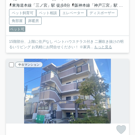
東海道本線「三ノ宮」駅 徒歩8分
阪神本線「神戸三宮」駅 徒歩7分
ペット飼育可
ペット相談
エレベーター
ディスポーザー
角部屋
床暖房
ペット可
15階部分、上階に住戸なし ペントハウステラス付き 二層吹き抜けの明
るいリビング お気軽にお問合せください！ ※家具...
もっと見る
中古マンション