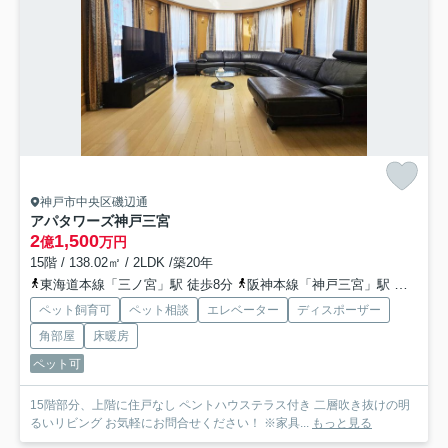
神戸市中央区磯辺通
アパタワーズ神戸三宮
2
1,500
億
万円
15階 / 138.02㎡ / 2LDK /築20年
東海道本線「三ノ宮」駅 徒歩8分
阪神本線「神戸三宮」駅 徒歩7分
ペット飼育可
ペット相談
エレベーター
ディスポーザー
角部屋
床暖房
ペット可
15階部分、上階に住戸なし ペントハウステラス付き 二層吹き抜けの明
るいリビング お気軽にお問合せください！ ※家具...
もっと見る