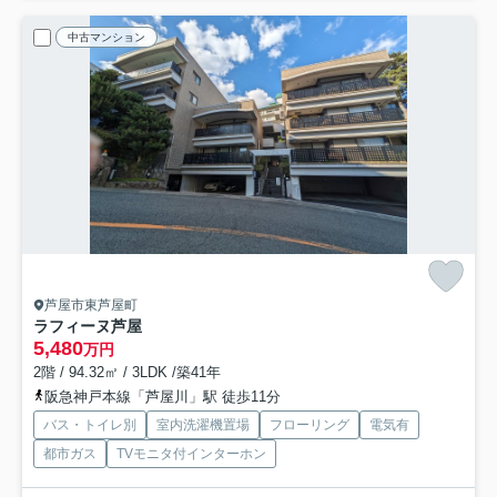
中古マンション
芦屋市東芦屋町
ラフィーヌ芦屋
5,480
万円
2階 / 94.32㎡ / 3LDK /築41年
阪急神戸本線「芦屋川」駅 徒歩11分
バス・トイレ別
室内洗濯機置場
フローリング
電気有
都市ガス
TVモニタ付インターホン