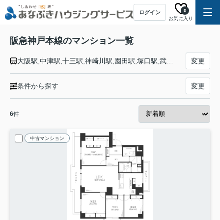
0
ログイン
お気に入り
阪急神戸本線のマンション一覧
大阪駅,中津駅,十三駅,神崎川駅,園田駅,塚口駅,武庫之荘駅,西宮北口駅,夙川駅,芦屋川駅,岡本駅,御影駅,六甲駅,王子公園駅,春日野道駅,三ノ宮駅
変更
条件から探す
変更
6
件
中古マンション