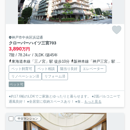
神戸市中央区浜辺通
クローバーハイツ三宮
703
3,890
万円
7階 / 78.24㎡ / 3LDK /築45年
東海道本線「三ノ宮」駅 徒歩10分
阪神本線「神戸三宮」駅 徒歩10分
ペット飼育可
ペット相談
陽当り良好
エレベーター
リノベーション済
リフォーム済
ペット可
●約17.6帖のLDKでご家族とゆったりと暮らせます。 ●2面バルコニーで
通風良好！ ●全居室に収納スペースあり！ ●食...
もっと見る
中古マンション