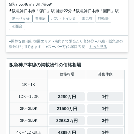
5階 / 55.46㎡ / 3K /築59年
阪急神戸本線「塚口」駅 徒歩22分
阪急神戸本線「園田」駅 徒歩23分
陽当り良好
専用庭
バス・トイレ別
電気有
駐輪場
洗面台
●閑静な住宅街 御園エリア ●南向きで陽当たり良好◎ ●JR線・阪急線の
複数線利用できます！ ●スーパー万代 塚口店 徒...
もっと見る
阪急神戸本線の掲載物件の価格相場
価格相場
募集件数
-
-
1R～1K
3280万円
1件
1DK～1LDK
21500万円
1件
2K～2LDK
3263.3万円
3件
3K～3LDK
4399万円
1件
4K～4LDK以上