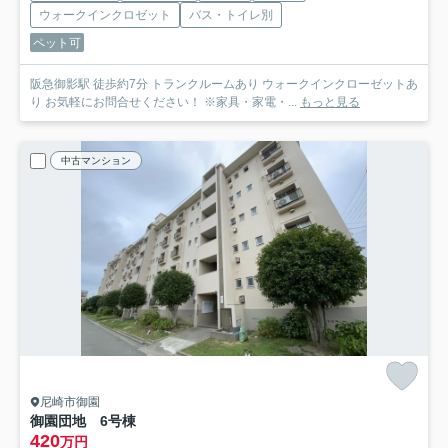
ウォークインクロゼット
バス・トイレ別
ペット可
阪急御影駅 徒歩約7分 トランクルームあり ウォークインクローゼットあ
り お気軽にお問合せください！ ※家具・家電・...
もっと見る
中古マンション
尼崎市御園
御園団地 6号棟
420
万円