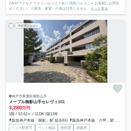
2WAYアクセス ワイドバルコニーあり 両面バルコニー お気軽にお問合
せください！ ※家具・家電・什器は付帯しません...
もっと見る
中古マンション
神戸市東灘区御影山手
メープル御影山手セレヴィ
101
3,280
万円
1階 / 53.62㎡ / 1LDK /築13年
阪急神戸本線「御影」駅 徒歩8分
阪急神戸本線「六甲」駅 徒歩18分
ペット飼育可
ペット相談
角部屋
床暖房