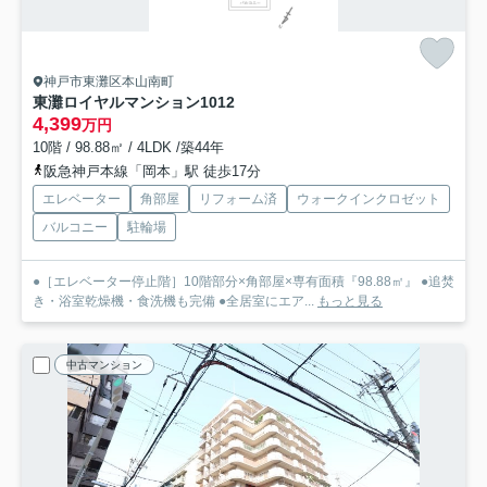
神戸市東灘区本山南町
東灘ロイヤルマンション
1012
4,399
万円
10階 / 98.88㎡ / 4LDK /築44年
阪急神戸本線「岡本」駅 徒歩17分
エレベーター
角部屋
リフォーム済
ウォークインクロゼット
バルコニー
駐輪場
●［エレベーター停止階］10階部分×角部屋×専有面積『98.88㎡』 ●追焚
き・浴室乾燥機・食洗機も完備 ●全居室にエア...
もっと見る
中古マンション