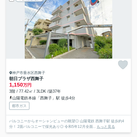
神戸市垂水区西舞子
朝日プラザ西舞子
1,150
万円
3階 / 77.42㎡ / 3LDK /築37年
山陽電鉄本線「西舞子」駅 徒歩4分
都市ガス
バルコニーからオーシャンビューの眺望◎ 山陽電鉄 西舞子駅 徒歩約4
分！ 2面バルコニーで採光あり◎ 令和5年12月全面...
もっと見る