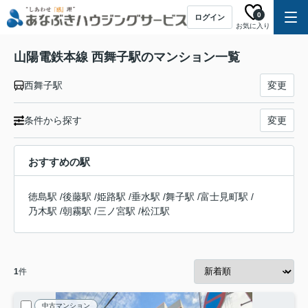
0
ログイン
お気に入り
山陽電鉄本線 西舞子駅のマンション一覧
西舞子駅
変更
条件から探す
変更
おすすめの駅
徳島駅
/
後藤駅
/
姫路駅
/
垂水駅
/
舞子駅
/
富士見町駅
/
乃木駅
/
朝霧駅
/
三ノ宮駅
/
松江駅
1
件
中古マンション