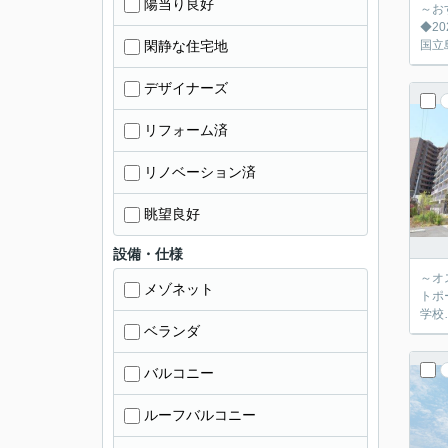
陽当り良好
～お
◆2
閑静な住宅地
国立
デザイナーズ
リフォーム済
リノベーション済
眺望良好
設備・仕様
～オ
メゾネット
トポー
学校…
ベランダ
バルコニー
ルーフバルコニー