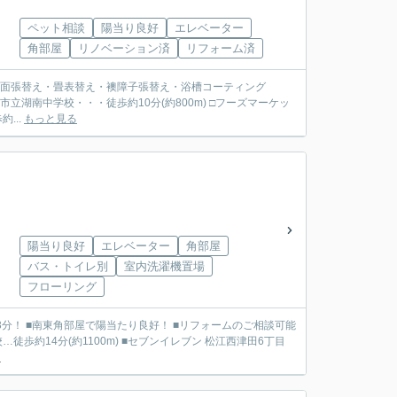
ペット相談
陽当り良好
エレベーター
角部屋
リノベーション済
リフォーム済
全面張替え・畳表替え・襖障子張替え・浴槽コーティング
...
もっと見る
陽当り良好
エレベーター
角部屋
バス・トイレ別
室内洗濯機置場
フローリング
3分！ ■南東角部屋で陽当たり良好！ ■リフォームのご相談可能
る