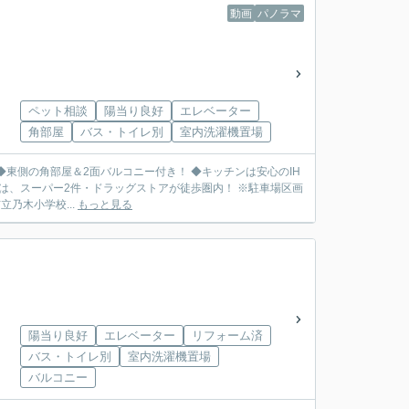
動画
パノラマ
ペット相談
陽当り良好
エレベーター
角部屋
バス・トイレ別
室内洗濯機置場
 ◆東側の角部屋＆2面バルコニー付き！ ◆キッチンは安心のIH
パー2件・ドラッグストアが徒歩圏内！ ※駐車場区画
 ～周辺環境～ ◆松江市立乃木小学校...
もっと見る
陽当り良好
エレベーター
リフォーム済
バス・トイレ別
室内洗濯機置場
バルコニー