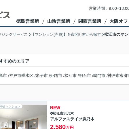
営業時間：9:00~1
徳島営業所
山陰営業所
関西営業所
大阪オフ
松江市のマン
ウジングサービス
【マンション(売買)】を市区町村から探す
すすめのエリア
島市
/
神戸市垂水区
/
米子市
/
姫路市
/
松江市
/
明石市
/
鳴門市
/
神戸市東灘
中古マンション
NEW
松江市
浜乃木
アルファステイツ浜乃木
2,580
万円