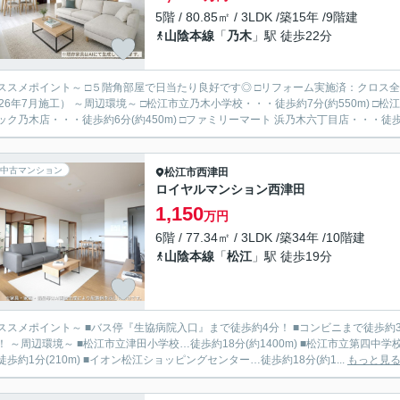
5階 / 80.85㎡ / 3LDK /築15年 /9階建
山陰本線
「
乃木
」駅 徒歩22分
ススメポイント～ □５階角部屋で日当たり良好です◎ □リフォーム実施済：クロス
松江市立乃木小学校・・・徒歩約7分(約550m) □松江市立湖南中学校・・・徒歩約10分(約800m) □フーズマーケッ
ック乃木店・・・徒歩約6分(約450m) □ファミリーマート 浜乃木六丁目店・・・徒歩約
中古マンション
松江市
西津田
ロイヤルマンション西津田
1,150
万円
6階 / 77.34㎡ / 3LDK /築34年 /10階建
山陰本線
「
松江
」駅 徒歩19分
ススメポイント～ ■バス停『生協病院入口』まで徒歩約4分！ ■コンビニまで徒歩約
100m) ■セブンイレブン 松江西津田6丁目
徒歩約1分(210m) ■イオン松江ショッピングセンター…徒歩約18分(約1...
もっと見