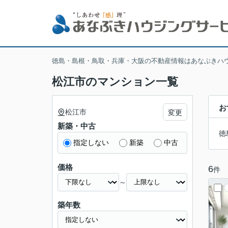
徳島・島根・鳥取・兵庫・大阪の不動産情報はあなぶきハ
松江市のマンション一覧
お
松江市
変更
新築・中古
徳
指定しない
新築
中古
価格
6
件
～
築年数