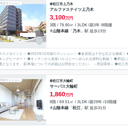
中古マンション
松江市
上乃木
アルファステイツ上乃木
3,100
万円
3階 / 78.80㎡ / 3LDK /築3年 /8階建
山陰本線
「
乃木
」駅 徒歩13分
ススメポイント～ ◆2022年10月築のマンション！ ◆各居室は十分な広さを確保！
キングヒーター！ ◆キッチンから直接バルコニーへ出られる便利な動線！ ◆周辺には、スー
は抽選となります。 駐車場についての詳細はお問合せください。
中古マンション
松江市
大輪町
サーパス大輪町
1,860
万円
8階 / 69.51㎡ / 3LDK /築29年 /10階建
山陰本線
「
松江
」駅 徒歩31分