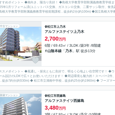
すすめポイント～ ◆南向き、陽当り良好！ ◆島根大学教育学部附属義務教育学校ま
025年1月リフォーム済(ユニットバス交換、ガスコンロ交換、二重サッシ取付、食洗器用分岐水
島根大学教育学部附属義務教育学校前期課程…徒歩約2分(約100m) ◆国立島根大学教
中古マンション
松江市
上乃木
アルファステイツ上乃木
2,700
万円
6階 / 69.43㎡ / 3LDK /築3年 /8階建
山陰本線
「
乃木
」駅 徒歩13分
ススメポイント～ ◆風通し・採光ともに良好で、明るく心地よい住空間です！ ◆ウ
ル設計のLDKで広々とお使いいただけます！ ◆周辺環境も魅力的！スーパー2件、ドラッグストアが徒歩圏
徒歩7約分(約530m) ◆ 松江市立湖南中学校…徒歩約25分(約1960m) ◆ フーズマーケ
新築マンション
松江市
西嫁島
アルファステイツ西嫁島
3,480
万円
3階 / 67.93㎡ / 3LDK /予定 /10階建