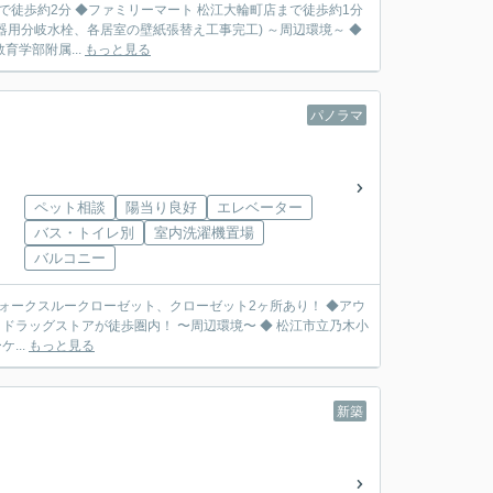
で徒歩約2分 ◆ファミリーマート 松江大輪町店まで徒歩約1分
栓、各居室の壁紙張替え工事完工) ～周辺環境～ ◆
育学部附属...
もっと見る
パノラマ
ペット相談
陽当り良好
エレベーター
バス・トイレ別
室内洗濯機置場
バルコニー
ォークスルークローゼット、クローゼット2ヶ所あり！ ◆アウ
内！ 〜周辺環境〜 ◆ 松江市立乃木小
...
もっと見る
新築