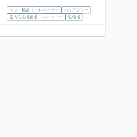
ペット相談
エレベーター
バリアフリー
室内洗濯機置場
バルコニー
駐輪場