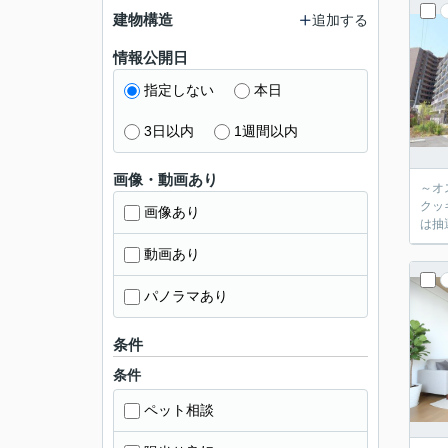
建物構造
追加する
情報公開日
指定しない
本日
3日以内
1週間以内
画像・動画あり
～オ
クッ
画像あり
動画あり
パノラマあり
条件
条件
ペット相談