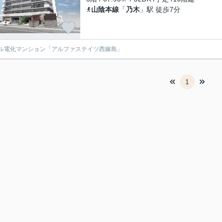
山陰本線
「
乃木
」駅 徒歩7分
ル電化マンション「アルファステイツ西嫁島」
1