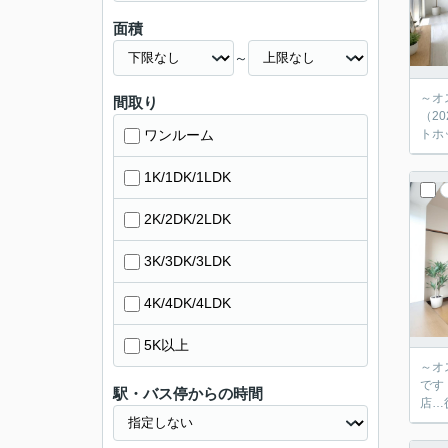
面積
～
～オ
間取り
（2026年7月施工） ～周辺環境～ □
ワンルーム
トホ
1K/1DK/1LDK
2K/2DK/2LDK
3K/3DK/3LDK
4K/4DK/4LDK
5K以上
～オ
です！ ～周辺環境～ ■松江市立津田小学校…徒歩約18分(約1400m) ■松江市立第四中学校…徒歩約14分(約1
駅・バス停からの時間
店…