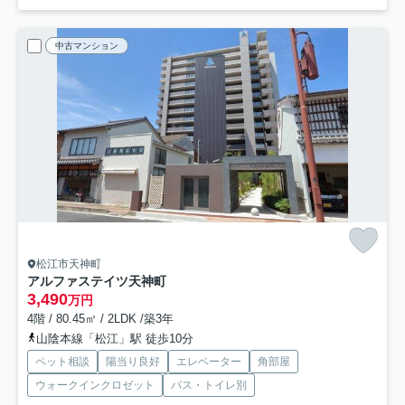
中古マンション
松江市天神町
アルファステイツ天神町
3,490
万円
4階 / 80.45㎡ / 2LDK /築3年
山陰本線「松江」駅 徒歩10分
ペット相談
陽当り良好
エレベーター
角部屋
ウォークインクロゼット
バス・トイレ別