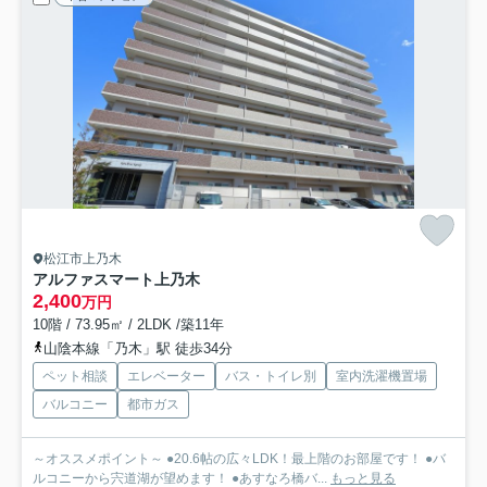
松江市上乃木
アルファスマート上乃木
2,400
万円
10階 / 73.95㎡ / 2LDK /築11年
山陰本線「乃木」駅 徒歩34分
ペット相談
エレベーター
バス・トイレ別
室内洗濯機置場
バルコニー
都市ガス
～オススメポイント～ ●20.6帖の広々LDK！最上階のお部屋です！ ●バ
ルコニーから宍道湖が望めます！ ●あすなろ橋バ...
もっと見る