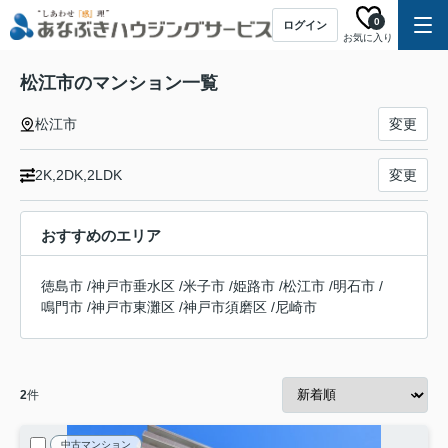
0
ログイン
お気に入り
松江市のマンション一覧
松江市
変更
2K,2DK,2LDK
変更
おすすめのエリア
徳島市
/
神戸市垂水区
/
米子市
/
姫路市
/
松江市
/
明石市
/
鳴門市
/
神戸市東灘区
/
神戸市須磨区
/
尼崎市
2
件
中古マンション