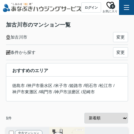
0
ログイン
お気に入り
加古川市のマンション一覧
加古川市
変更
条件から探す
変更
おすすめのエリア
徳島市
/
神戸市垂水区
/
米子市
/
姫路市
/
明石市
/
松江市
/
神戸市東灘区
/
鳴門市
/
神戸市須磨区
/
尼崎市
1
件
中古マンション