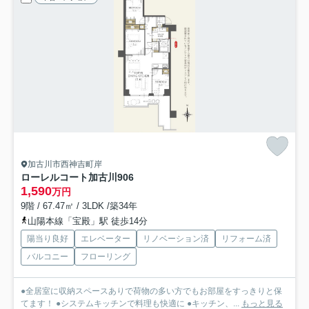
加古川市西神吉町岸
ローレルコート加古川
906
1,590
万円
9階 / 67.47㎡ / 3LDK /築34年
山陽本線「宝殿」駅 徒歩14分
陽当り良好
エレベーター
リノベーション済
リフォーム済
バルコニー
フローリング
●全居室に収納スペースありで荷物の多い方でもお部屋をすっきりと保
てます！ ●システムキッチンで料理も快適に ●キッチン、...
もっと見る