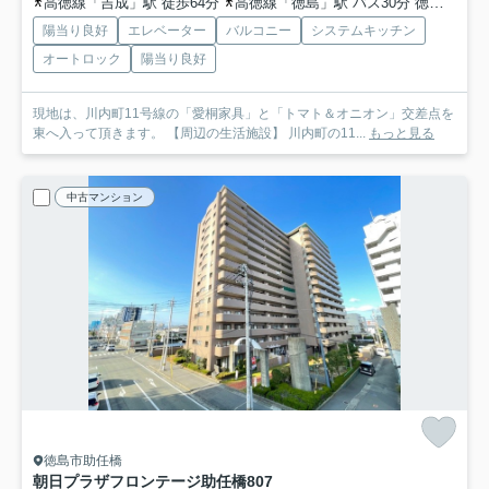
高徳線「吉成」駅 徒歩64分
高徳線「徳島」駅 バス30分 徳島バス「平石住吉」 停歩3分
陽当り良好
エレベーター
バルコニー
システムキッチン
オートロック
陽当り良好
現地は、川内町11号線の「愛桐家具」と「トマト＆オニオン」交差点を
東へ入って頂きます。 【周辺の生活施設】 川内町の11...
もっと見る
中古マンション
徳島市助任橋
朝日プラザフロンテージ助任橋
807