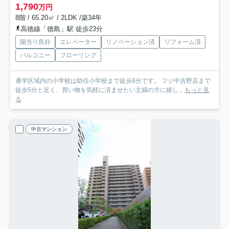
1,790
万円
8階 / 65.20㎡ / 2LDK /築34年
高徳線「徳島」駅 徒歩23分
陽当り良好
エレベーター
リノベーション済
リフォーム済
バルコニー
フローリング
通学区域内の小学校は助任小学校まで徒歩8分です。 フジ中吉野店まで
徒歩5分と近く、買い物を気軽に済ませたい主婦の方に嬉し...
もっと見
る
中古マンション