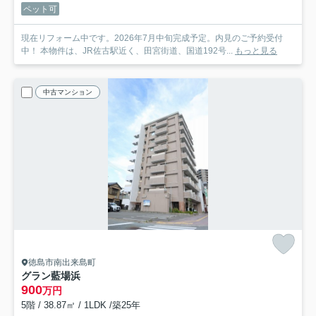
ペット可
現在リフォーム中です。2026年7月中旬完成予定。内見のご予約受付
中！ 本物件は、JR佐古駅近く、田宮街道、国道192号...
もっと見る
中古マンション
徳島市南出来島町
グラン藍場浜
900
万円
5階 / 38.87㎡ / 1LDK /築25年