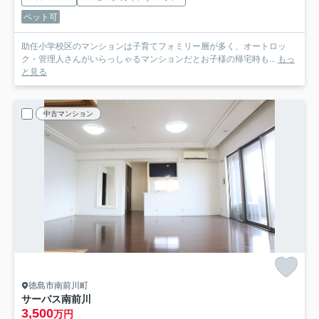
ペット可
助任小学校区のマンションは子育てフォミリー層が多く、オートロッ
ク・管理人さんがいらっしゃるマンションだとお子様の帰宅時も...
もっ
と見る
中古マンション
徳島市南前川町
サーパス南前川
3,500
万円