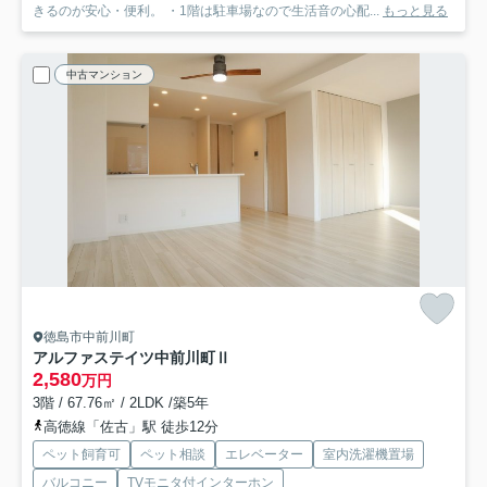
きるのが安心・便利。 ・1階は駐車場なので生活音の心配...
もっと見る
中古マンション
徳島市中前川町
アルファステイツ中前川町Ⅱ
2,580
万円
3階 / 67.76㎡ / 2LDK /築5年
高徳線「佐古」駅 徒歩12分
ペット飼育可
ペット相談
エレベーター
室内洗濯機置場
バルコニー
TVモニタ付インターホン