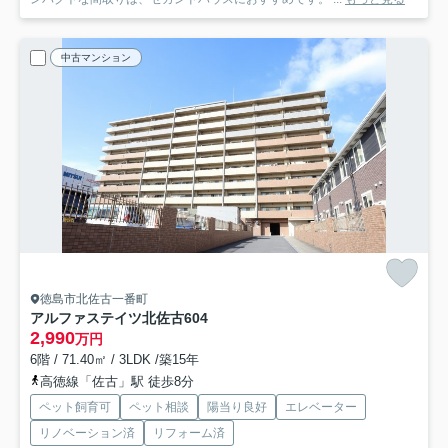
中古マンション
徳島市北佐古一番町
アルファステイツ北佐古
604
2,990
万円
6階 / 71.40㎡ / 3LDK /築15年
高徳線「佐古」駅 徒歩8分
ペット飼育可
ペット相談
陽当り良好
エレベーター
リノベーション済
リフォーム済