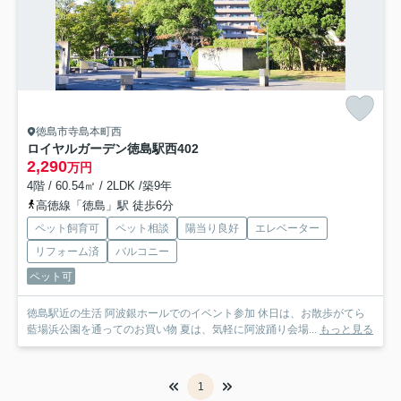
徳島市寺島本町西
ロイヤルガーデン徳島駅西
402
2,290
万円
4階 / 60.54㎡ / 2LDK /築9年
高徳線「徳島」駅 徒歩6分
ペット飼育可
ペット相談
陽当り良好
エレベーター
リフォーム済
バルコニー
ペット可
徳島駅近の生活 阿波銀ホールでのイベント参加 休日は、お散歩がてら
藍場浜公園を通ってのお買い物 夏は、気軽に阿波踊り会場...
もっと見る
1