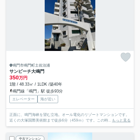
鳴門市鳴門町土佐泊浦
サンビーチ大鳴門
350
万円
1階 / 48.33㎡ / 1LDK /築40年
鳴門線「鳴門」駅 徒歩93分
エレベーター
海が近い
正面に、鳴門海峡を望む立地。オール電化のリゾートマンションです。
近くの大塚国際美術館まで徒歩6分（459ｍ）です。この時...
もっと見る
中古マンション