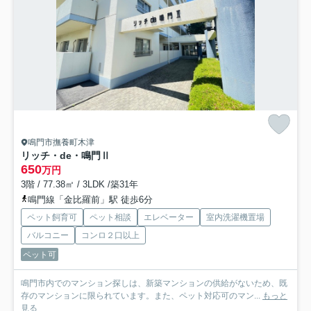
鳴門市撫養町木津
リッチ・de・鳴門Ⅱ
650
万円
3階 / 77.38㎡ / 3LDK /築31年
鳴門線「金比羅前」駅 徒歩6分
ペット飼育可
ペット相談
エレベーター
室内洗濯機置場
バルコニー
コンロ２口以上
ペット可
鳴門市内でのマンション探しは、新築マンションの供給がないため、既
存のマンションに限られています。また、ペット対応可のマン...
もっと
見る