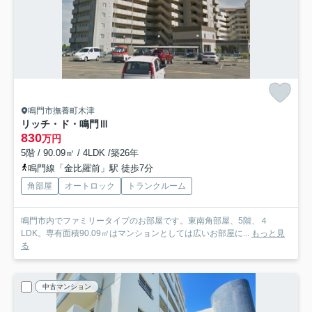
鳴門市撫養町木津
リッチ・ド・鳴門Ⅲ
830
万円
5階 / 90.09㎡ / 4LDK /築26年
鳴門線「金比羅前」駅 徒歩7分
角部屋
オートロック
トランクルーム
鳴門市内でファミリータイプのお部屋です。東南角部屋、5階、４
LDK。専有面積90.09㎡はマンションとしては広いお部屋に...
もっと見
る
中古マンション