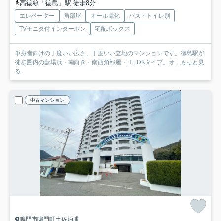
高徳線「徳島」駅 徒歩8分
エレベーター
角部屋
オール電化
バス・トイレ別
TVモニタ付インターホン
宅配ボックス
単身者向けの丁度いい広さ、丁度いい立地のマンションです。徳島駅が
徒歩圏内の藍場浜・南向き・南西角部屋・１LDKタイプ。オ...
もっと見
る
中古マンション
鳴門市鳴門町土佐泊浦