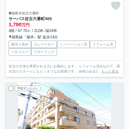
徳島市佐古六番町
サーパス佐古六番町
405
1,790
万円
4階 / 67.70㎡ / 2LDK /築24年
徳島線「蔵本」駅 徒歩14分
陽当り良好
エレベーター
リノベーション済
リフォーム済
バルコニー
フローリング
佐古の立地を希望される方にお薦めします。 リフォーム済みなので、新
生活のスタートにもピッタリなお部屋です。 余裕のある1...
もっと見る
中古マンション