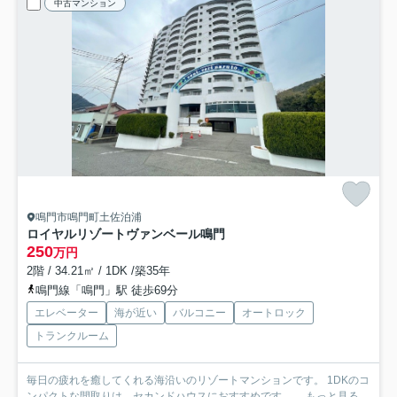
中古マンション
鳴門市鳴門町土佐泊浦
ロイヤルリゾートヴァンベール鳴門
250
万円
2階 / 34.21㎡ / 1DK /築35年
鳴門線「鳴門」駅 徒歩69分
エレベーター
海が近い
バルコニー
オートロック
トランクルーム
毎日の疲れを癒してくれる海沿いのリゾートマンションです。 1DKのコ
ンパクトな間取りは、セカンドハウスにおすすめです。 ...
もっと見る