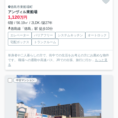
徳島市東船場町
アンヴィル東船場
1,120
万円
6階 / 56.19㎡ / 2LDK /築27年
徳島線「徳島」駅 徒歩10分
エレベーター
バリアフリー
システムキッチン
オートロック
宅配ボックス
トランクルーム
単身者や二人暮らしの方で、街中での生活をお考えの方にお薦めな物件
です。 職場への通勤や高速バス、JRでの出張、旅行に行か...
もっと見
る
中古マンション