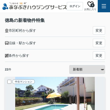
0
ログイン
お気に入り
徳島の新着物件特集
市区町村から探す
変更
沿線・駅から探す
変更
条件から探す
変更
22
件
中古マンション