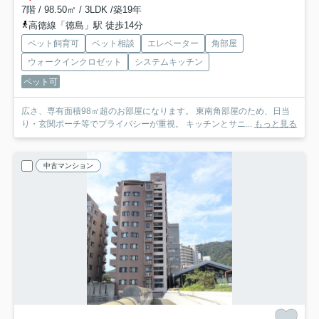
7階 / 98.50㎡ / 3LDK /築19年
高徳線「徳島」駅 徒歩14分
ペット飼育可
ペット相談
エレベーター
角部屋
ウォークインクロゼット
システムキッチン
ペット可
広さ、専有面積98㎡超のお部屋になります。 東南角部屋のため、日当
り・玄関ポーチ等でプライバシーが重視。 キッチンとサニ...
もっと見る
中古マンション