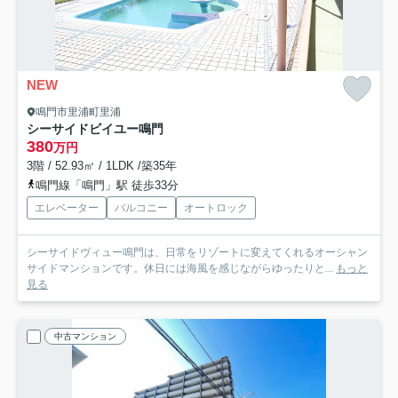
NEW
鳴門市里浦町里浦
シーサイドビイユー鳴門
380
万円
3階 / 52.93㎡ / 1LDK /築35年
鳴門線「鳴門」駅 徒歩33分
エレベーター
バルコニー
オートロック
シーサイドヴィュー鳴門は、日常をリゾートに変えてくれるオーシャン
サイドマンションです。休日には海風を感じながらゆったりと...
もっと
見る
中古マンション