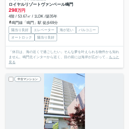
ロイヤルリゾートヴァンベール鳴門
298
万円
4階 / 53.67㎡ / 1LDK /築35年
鳴門線「鳴門」駅 徒歩69分
陽当り良好
エレベーター
海が近い
バルコニー
オートロック
陽当り良好
「休日は、海の近くで過ごしたい」そんな夢を叶えられる物件かも知れ
ません。鳴門北インターから近く、目の前には海岸が広がって...
もっと
見る
中古マンション