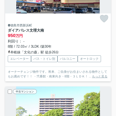
徳島市西新浜町
ダイアパレス文理大南
950
万円
利回り： -
8階 / 72.03㎡ / 3LDK /築30年
牟岐線「文化の森」駅 徒歩26分
エレベーター
バス・トイレ別
バルコニー
オートロック
オーナーチェンジ物件です。将来、ご自身がお住まいされる物件として
もお薦めです！！ ・弐番館・南東向き・8階・３ＬＤＫ！ ...
もっと見る
中古マンション