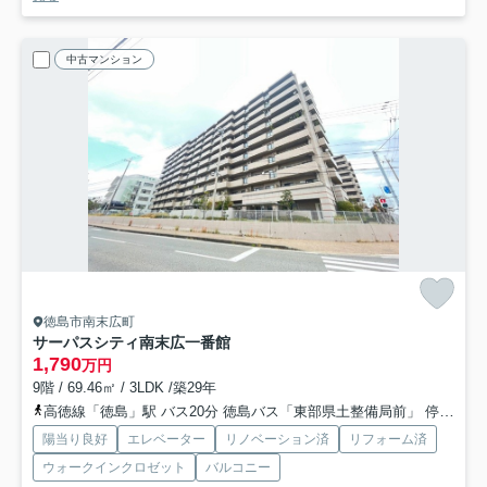
中古マンション
徳島市南末広町
サーパスシティ南末広一番館
1,790
万円
9階 / 69.46㎡ / 3LDK /築29年
高徳線「徳島」駅 バス20分 徳島バス「東部県土整備局前」 停歩2分
陽当り良好
エレベーター
リノベーション済
リフォーム済
ウォークインクロゼット
バルコニー