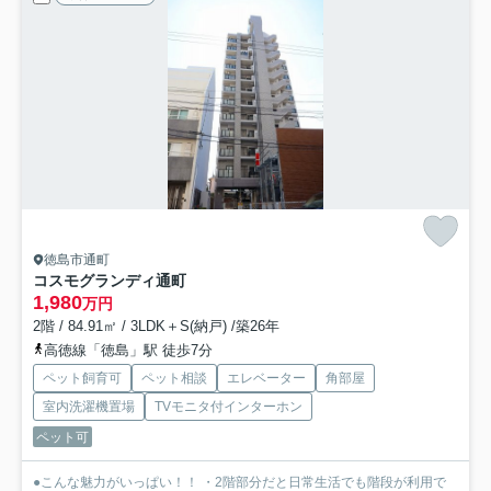
徳島市通町
コスモグランディ通町
1,980
万円
2階 / 84.91㎡ / 3LDK＋S(納戸) /築26年
高徳線「徳島」駅 徒歩7分
ペット飼育可
ペット相談
エレベーター
角部屋
室内洗濯機置場
TVモニタ付インターホン
ペット可
●こんな魅力がいっぱい！！ ・2階部分だと日常生活でも階段が利用で