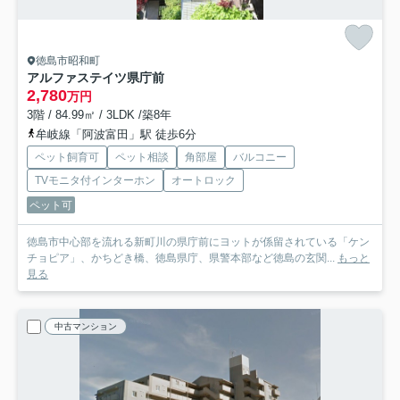
徳島市昭和町
アルファステイツ県庁前
2,780
万円
3階 / 84.99㎡ / 3LDK /築8年
牟岐線「阿波富田」駅 徒歩6分
ペット飼育可
ペット相談
角部屋
バルコニー
TVモニタ付インターホン
オートロック
ペット可
徳島市中心部を流れる新町川の県庁前にヨットが係留されている「ケン
チョピア」、かちどき橋、徳島県庁、県警本部など徳島の玄関...
もっと
見る
中古マンション