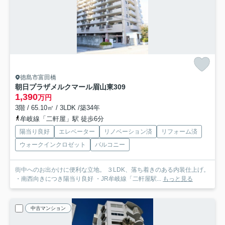
徳島市富田橋
朝日プラザメルクマール眉山東
309
1,390
万円
3階 / 65.10㎡ / 3LDK /築34年
牟岐線「二軒屋」駅 徒歩6分
陽当り良好
エレベーター
リノベーション済
リフォーム済
ウォークインクロゼット
バルコニー
街中へのお出かけに便利な立地。 ３LDK、落ち着きのある内装仕上げ。
・南西向きにつき陽当り良好 ・JR牟岐線「二軒屋駅...
もっと見る
中古マンション