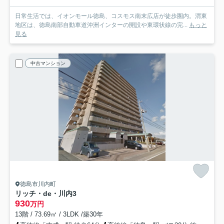
日常生活では、イオンモール徳島、コスモス南末広店が徒歩圏内。渭東
地区は、徳島南部自動車道沖洲インターの開設や東環状線の完...
もっと
見る
中古マンション
徳島市川内町
リッチ・de・川内3
930
万円
13階 / 73.69㎡ / 3LDK /築30年