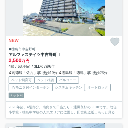
NEW
徳島市中吉野町
アルファステイツ中吉野町Ⅱ
2,500
万円
4階 / 68.44㎡ / 3LDK /築6年
高徳線「佐古」駅 徒歩19分
徳島線「徳島」駅 徒歩23分
ペット飼育可
ペット相談
バルコニー
TVモニタ付インターホン
システムキッチン
オートロック
ペット可
2020年築、4階部分。南向きで日当たり・通風良好の3LDKです。助任
小学校・徳島中学校の人気エリアに位置し、田宮街道近...
もっと見る