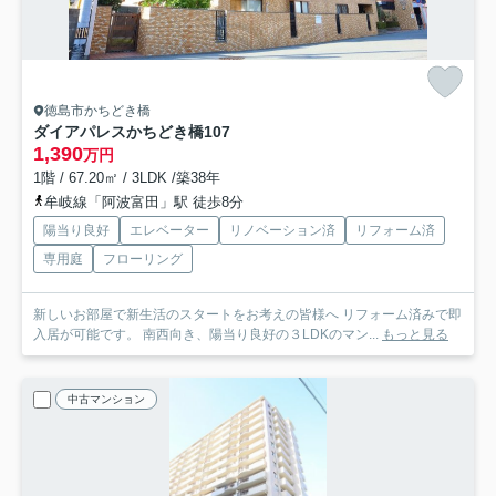
徳島市かちどき橋
ダイアパレスかちどき橋
107
1,390
万円
1階 / 67.20㎡ / 3LDK /築38年
牟岐線「阿波富田」駅 徒歩8分
陽当り良好
エレベーター
リノベーション済
リフォーム済
専用庭
フローリング
新しいお部屋で新生活のスタートをお考えの皆様へ リフォーム済みで即
入居が可能です。 南西向き、陽当り良好の３LDKのマン...
もっと見る
中古マンション