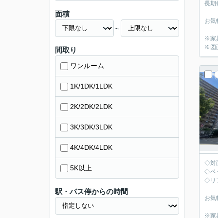
長期
面積
お気
～
※家
※図
間取り
ワンルーム
1K/1DK/1LDK
2K/2DK/2LDK
3K/3DK/3LDK
4K/4DK/4LDK
◇対
5K以上
◇ペ
◇リ
駅・バス停からの時間
お気
※家