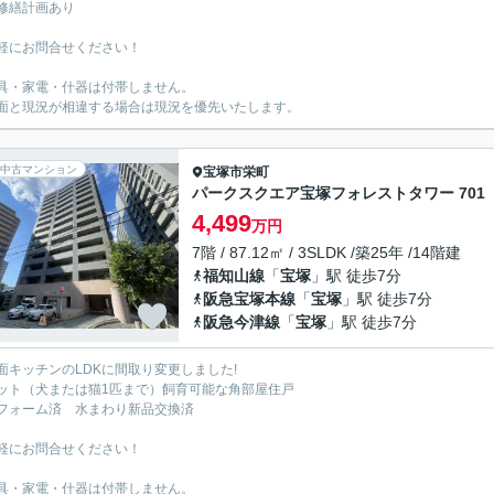
修繕計画あり
軽にお問合せください！
具・家電・什器は付帯しません。
面と現況が相違する場合は現況を優先いたします。
中古マンション
宝塚市
栄町
パークスクエア宝塚フォレストタワー 701
4,499
万円
7階 / 87.12㎡ / 3SLDK /築25年 /14階建
福知山線
「
宝塚
」駅 徒歩7分
阪急宝塚本線
「
宝塚
」駅 徒歩7分
阪急今津線
「
宝塚
」駅 徒歩7分
面キッチンのLDKに間取り変更しました!
ット（犬または猫1匹まで）飼育可能な角部屋住戸
フォーム済 水まわり新品交換済
軽にお問合せください！
具・家電・什器は付帯しません。