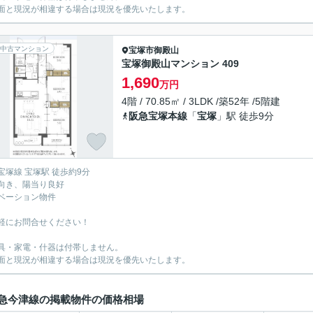
面と現況が相違する場合は現況を優先いたします。
中古マンション
宝塚市
御殿山
宝塚御殿山マンション 409
1,690
万円
4階 / 70.85㎡ / 3LDK /築52年 /5階建
阪急宝塚本線
「
宝塚
」駅 徒歩9分
宝塚線 宝塚駅 徒歩約9分
向き、陽当り良好
ベーション物件
軽にお問合せください！
具・家電・什器は付帯しません。
面と現況が相違する場合は現況を優先いたします。
急今津線の掲載物件の価格相場