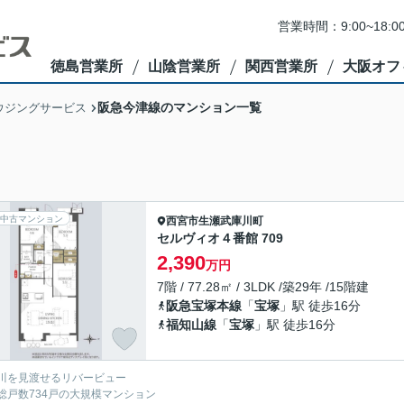
営業時間：9:00~1
徳島営業所
山陰営業所
関西営業所
大阪オフ
阪急今津線のマンション一覧
ウジングサービス
中古マンション
西宮市
生瀬武庫川町
セルヴィオ４番館 709
2,390
万円
7階 / 77.28㎡ / 3LDK /築29年 /15階建
阪急宝塚本線
「
宝塚
」駅 徒歩16分
福知山線
「
宝塚
」駅 徒歩16分
川を見渡せるリバービュー
総戸数734戸の大規模マンション