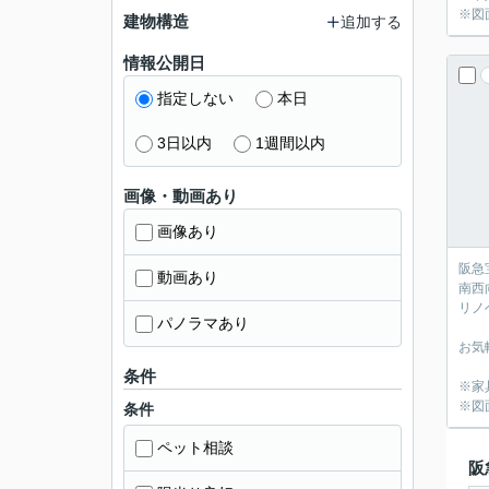
※図
建物構造
追加する
情報公開日
指定しない
本日
3日以内
1週間以内
画像・動画あり
画像あり
阪急
動画あり
南西
リノ
パノラマあり
お気
条件
※家
※図
条件
ペット相談
阪