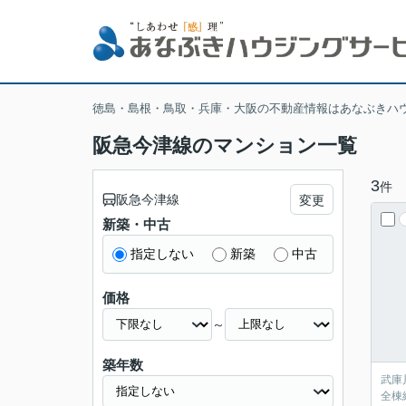
徳島・島根・鳥取・兵庫・大阪の不動産情報はあなぶきハ
阪急今津線のマンション一覧
3
件
阪急今津線
変更
新築・中古
指定しない
新築
中古
価格
～
築年数
武庫
全棟