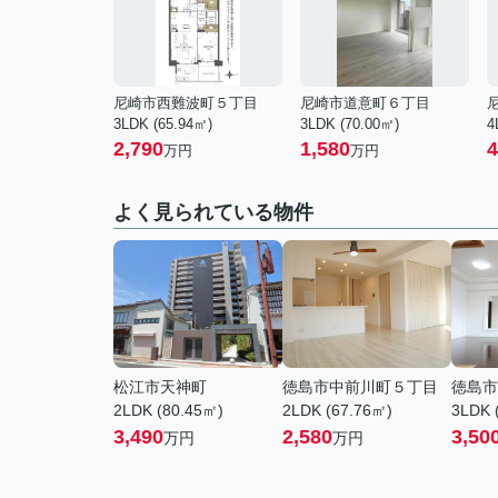
尼崎市西難波町５丁目
尼崎市道意町６丁目
3LDK (65.94㎡)
3LDK (70.00㎡)
4
2,790
1,580
4
万円
万円
よく見られている物件
松江市天神町
徳島市中前川町５丁目
徳島市
2LDK (80.45㎡)
2LDK (67.76㎡)
3LDK 
3,490
2,580
3,50
万円
万円