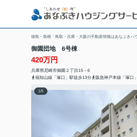
徳島・島根・鳥取・兵庫・大阪の不動産情報はあなぶきハ
御園団地 6号棟
420万円
兵庫県
尼崎市
御園
２丁目15－6
福知山線「塚口」駅徒歩13分
阪急神戸本線「塚口」
1
/
5