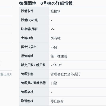
御園団地 6号棟の詳細情報
設備条件
駐輪場
設備(その他)
-
駐車場/月額
-/-
土地権利
所有権
国土法届出
不要
用途地域
第一種住居
分
販売戸数 / 総戸数
- / 40戸
分
管理形態
管理会社に全部委託
情報の見方
管理員の勤務形態
日勤
管理会社
-
取引態様
専任媒介