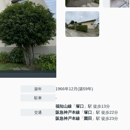
棟
1966年12月(築59年)
築年
-
駐車
福知山線
「
塚口
」駅 徒歩13分
阪急神戸本線
「
塚口
」駅 徒歩22分
交通
阪急神戸本線
「
園田
」駅 徒歩23分