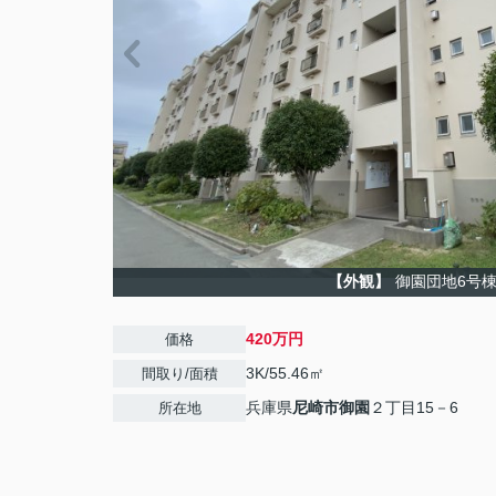
【外観】
御園団地6号
420万円
価格
3K/55.46㎡
間取り/面積
兵庫県
尼崎市
御園
２丁目15－6
所在地