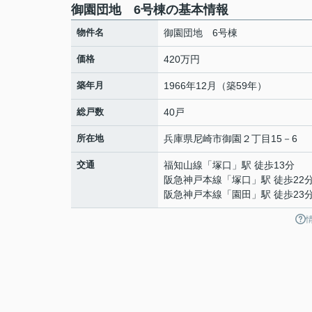
御園団地 6号棟の基本情報
物件名
御園団地 6号棟
価格
420万円
築年月
1966年12月（築59年）
総戸数
40戸
所在地
兵庫県
尼崎市
御園
２丁目15－6
交通
福知山線
「
塚口
」駅 徒歩13分
阪急神戸本線
「
塚口
」駅 徒歩22
阪急神戸本線
「
園田
」駅 徒歩23