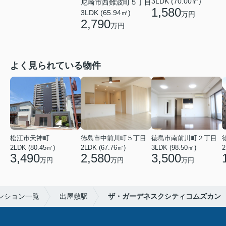
3LDK (70.00㎡)
尼崎市西難波町５丁目
1,580
3LDK (65.94㎡)
万円
2,790
万円
よく見られている物件
松江市天神町
徳島市中前川町５丁目
徳島市南前川町２丁目
2LDK (80.45㎡)
2LDK (67.76㎡)
3LDK (98.50㎡)
2
3,490
2,580
3,500
万円
万円
万円
ンション一覧
出屋敷駅
ザ・ガーデネスクシティコムズカン