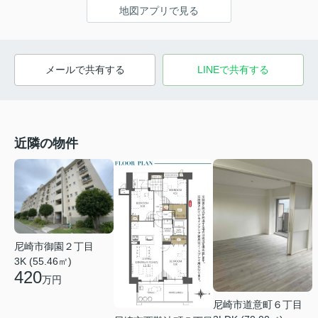
地図アプリで見る
メールで共有する
LINEで共有する
近隣の物件
尼崎市御園２丁目
3K (55.46㎡)
420
万円
尼崎市道意町６丁目