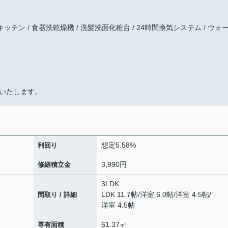
ッチン / 食器洗乾燥機 / 洗髪洗面化粧台 / 24時間換気システム / ウォ
いたします。
想定5.58%
利回り
3,990円
修繕積立金
3LDK
LDK 11.7帖
/
洋室 6.0帖
/
洋室 4.5帖
/
間取り / 詳細
洋室 4.5帖
61.37㎡
専有面積