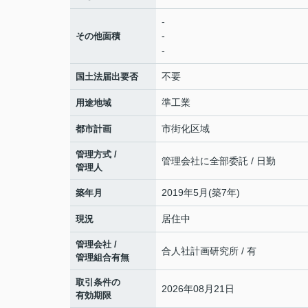
-
-
その他面積
-
不要
国土法届出要否
準工業
用途地域
市街化区域
都市計画
管理方式 /
管理会社に全部委託 / 日勤
管理人
2019年5月(築7年)
築年月
居住中
現況
管理会社 /
合人社計画研究所 / 有
管理組合有無
取引条件の
2026年08月21日
有効期限