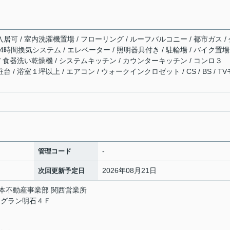
入居可 / 室内洗濯機置場 / フローリング / ルーフバルコニー / 都市ガス /
 24時間換気システム / エレベーター / 照明器具付き / 駐輪場 / バイク置
 / 食器洗い乾燥機 / システムキッチン / カウンターキッチン / コンロ３
 / 浴室１坪以上 / エアコン / ウォークインクロゼット / CS / BS / T
-
管理コード
2026年08月21日
次回更新予定日
日本不動産事業部 関西営業所
ヌグラン明石４Ｆ