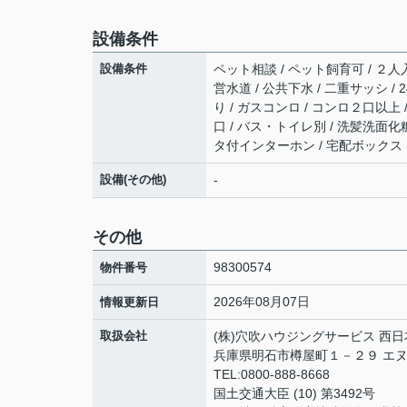
設備条件
設備条件
ペット相談 / ペット飼育可 / ２人
営水道 / 公共下水 / 二重サッシ /
り / ガスコンロ / コンロ２口以上
口 / バス・トイレ別 / 洗髪洗面化粧台
タ付インターホン / 宅配ボックス
設備(その他)
-
その他
98300574
物件番号
2026年08月07日
情報更新日
取扱会社
(株)穴吹ハウジングサービス 西
兵庫県明石市樽屋町１－２９ エ
TEL:0800-888-8668
国土交通大臣 (10) 第3492号