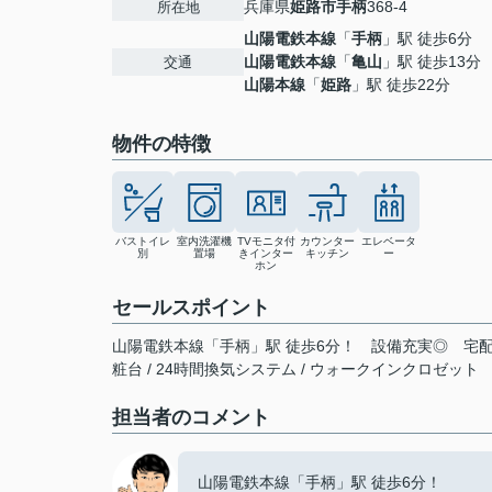
兵庫県
姫路市
手柄
368-4
所在地
山陽電鉄本線
「
手柄
」駅 徒歩6分
山陽電鉄本線
「
亀山
」駅 徒歩13分
交通
山陽本線
「
姫路
」駅 徒歩22分
物件の特徴
バストイレ
室内洗濯機
TVモニタ付
カウンター
エレベータ
別
置場
きインター
キッチン
ー
ホン
セールスポイント
山陽電鉄本線「手柄」駅 徒歩6分！ 設備充実◎ 宅配ボッ
粧台 / 24時間換気システム / ウォークインクロゼット
担当者のコメント
山陽電鉄本線「手柄」駅 徒歩6分！