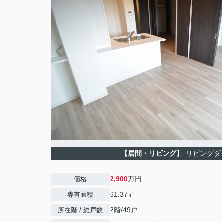
【居間・リビング】
リビングダ
2,900
万円
価格
61.37㎡
専有面積
2階/49戸
所在階 / 総戸数