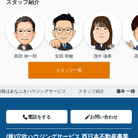
スタッフ紹介
島田 伸一郎
安田 和敏
茂中 瑞希
高
スタッフ一覧
情報はあなぶきハウジングサービス
スタッフ紹介
藤本 一雄
電話をする
お問い合わせ
(株)穴吹ハウジングサービス 西日本不動産事業