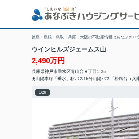
徳島・島根・鳥取・兵庫・大阪の不動産情報はあなぶきハ
ウインヒルズジェームス山
2,490万円
兵庫県
神戸市垂水区
青山台
８丁目1-25
山陽本線「垂水」駅バス15分山陽バス「松風台（兵
1
/
29