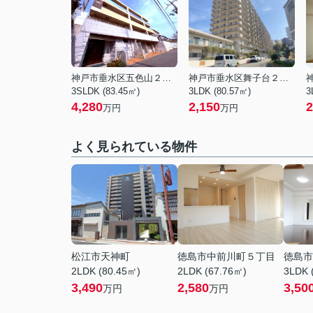
神戸市垂水区五色山２丁目
神戸市垂水区舞子台２丁目
3SLDK (83.45㎡)
3LDK (80.57㎡)
3
4,280
2,150
2
万円
万円
よく見られている物件
松江市天神町
徳島市中前川町５丁目
徳島市
2LDK (80.45㎡)
2LDK (67.76㎡)
3LDK 
3,490
2,580
3,50
万円
万円