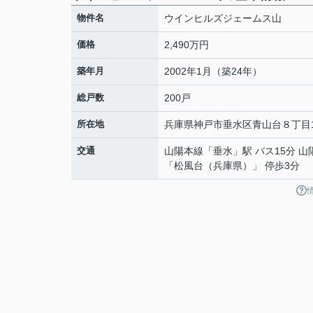
物件名
ウインヒルズジェームス山
価格
2,490万円
築年月
2002年1月（築24年）
総戸数
200戸
所在地
兵庫県
神戸市垂水区
青山台
８丁目1
交通
山陽本線
「
垂水
」駅 バス15分 
「松風台（兵庫県）」 停歩3分