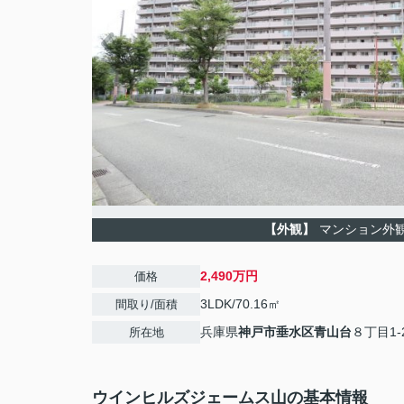
【外観】
マンション外
2,490万円
価格
3LDK/70.16㎡
間取り/面積
兵庫県
神戸市垂水区
青山台
８丁目1-
所在地
ウインヒルズジェームス山の基本情報