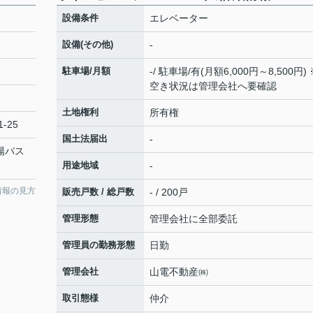
設備条件
エレベーター
設備(その他)
-
駐車場/月額
-/ 駐車場/有(月額6,000円～8,500円) 
空き状況は管理会社へ要確認
土地権利
所有権
-25
国土法届出
-
山陽バス
用途地域
-
情報の見方
販売戸数 / 総戸数
- / 200戸
管理形態
管理会社に全部委託
管理員の勤務形態
日勤
管理会社
山電不動産㈱
取引態様
仲介