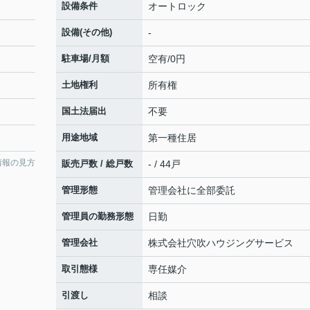
設備条件
オートロック
設備(その他)
-
駐車場/月額
空有/0円
土地権利
所有権
国土法届出
不要
用途地域
第一種住居
情報の見方
販売戸数 / 総戸数
- / 44戸
管理形態
管理会社に全部委託
管理員の勤務形態
日勤
管理会社
株式会社穴吹ハウジングサービス
取引態様
専任媒介
引渡し
相談