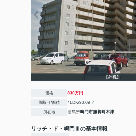
【外観】
830万円
価格
4LDK/90.09㎡
間取り/面積
徳島県
鳴門市
撫養町木津
所在地
リッチ・ド・鳴門Ⅲの基本情報