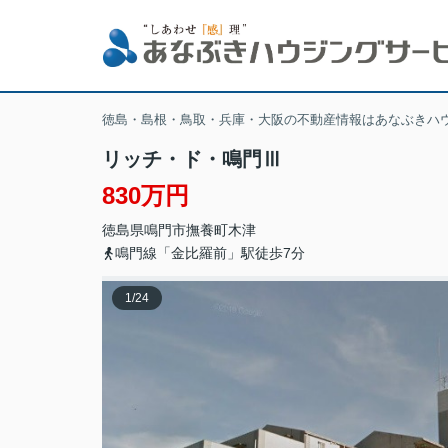
徳島・島根・鳥取・兵庫・大阪の不動産情報はあなぶきハ
リッチ・ド・鳴門Ⅲ
830万円
徳島県
鳴門市
撫養町木津
鳴門線「金比羅前」駅徒歩7分
1
/
24