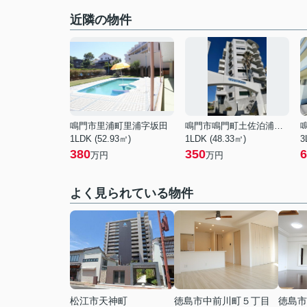
近隣の物件
鳴門市里浦町里浦字坂田
鳴門市鳴門町土佐泊浦字大毛
1LDK (52.93㎡)
1LDK (48.33㎡)
3
380
350
6
万円
万円
よく見られている物件
松江市天神町
徳島市中前川町５丁目
徳島市