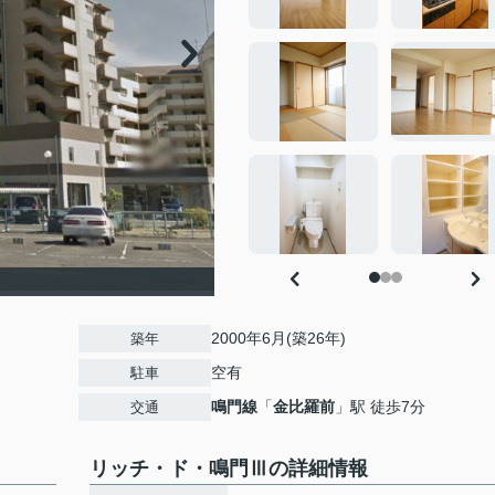
2000年6月(築26年)
築年
空有
駐車
鳴門線
「
金比羅前
」駅 徒歩7分
交通
リッチ・ド・鳴門Ⅲの詳細情報