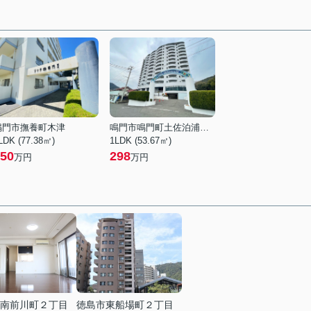
鳴門市撫養町木津
鳴門市鳴門町土佐泊浦字黒山
LDK (77.38㎡)
1LDK (53.67㎡)
50
298
万円
万円
南前川町２丁目
徳島市東船場町２丁目