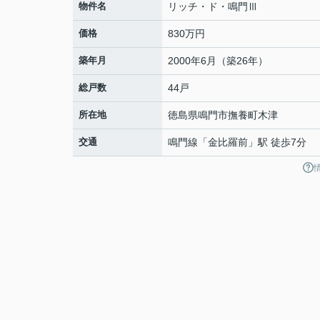
物件名
リッチ・ド・鳴門Ⅲ
価格
830万円
築年月
2000年6月（築26年）
総戸数
44戸
所在地
徳島県
鳴門市
撫養町木津
交通
鳴門線
「
金比羅前
」駅 徒歩7分