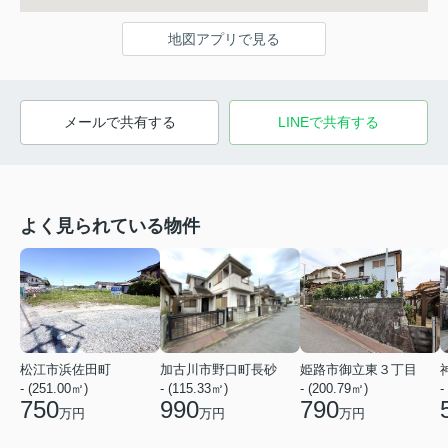
地図アプリで見る
メールで共有する
LINEで共有する
よく見られている物件
松江市浜佐田町
加古川市野口町長砂
姫路市御立東３丁目
- (251.00㎡)
- (115.33㎡)
- (200.79㎡)
-
750
990
790
万円
万円
万円