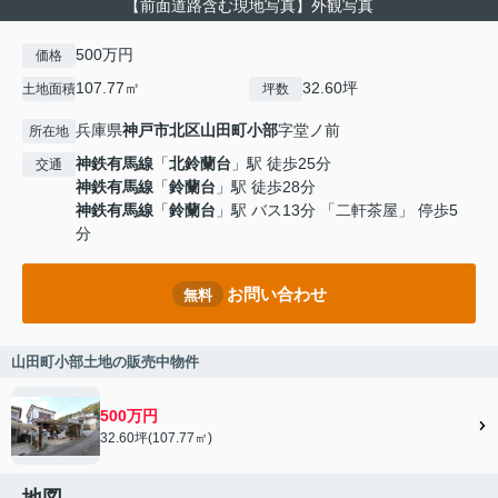
【前面道路含む現地写真】外観写真
500万円
価格
107.77㎡
32.60坪
土地面積
坪数
兵庫県
神戸市北区
山田町小部
字堂ノ前
所在地
神鉄有馬線
「
北鈴蘭台
」駅 徒歩25分
交通
神鉄有馬線
「
鈴蘭台
」駅 徒歩28分
神鉄有馬線
「
鈴蘭台
」駅 バス13分 「二軒茶屋」 停歩5
分
お問い合わせ
無料
山田町小部土地の販売中物件
500万円
32.60坪(107.77㎡)