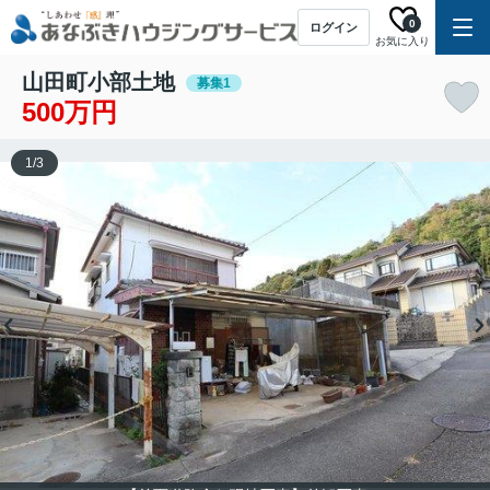
0
ログイン
お気に入り
山田町小部土地
募集1
500万円
1
/
3