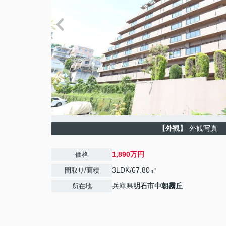
【外観】
外観写真
1,890万円
価格
3LDK/67.80㎡
間取り/面積
兵庫県
明石市
中朝霧丘
所在地