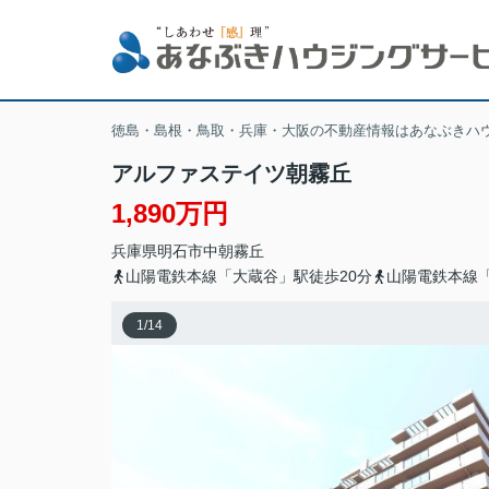
徳島・島根・鳥取・兵庫・大阪の不動産情報はあなぶきハ
アルファステイツ朝霧丘
1,890万円
兵庫県
明石市
中朝霧丘
山陽電鉄本線「大蔵谷」駅徒歩20分
山陽電鉄本線「
1
/
14