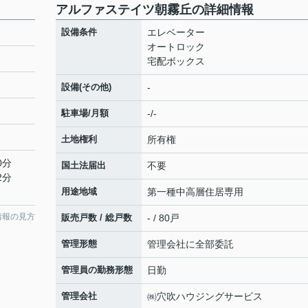
アルファステイツ朝霧丘の詳細情報
設備条件
エレベーター
オートロック
宅配ボックス
設備(その他)
-
駐車場/月額
-/-
土地権利
所有権
0分
国土法届出
不要
2分
用途地域
第一種中高層住居専用
情報の見方
販売戸数 / 総戸数
- / 80戸
管理形態
管理会社に全部委託
管理員の勤務形態
日勤
管理会社
㈱穴吹ハウジングサービス