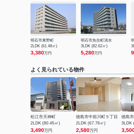
明石市東野町
明石市魚住町清水
2LDK (61.48㎡)
3LDK (82.62㎡)
3
3,380
5,280
9
万円
万円
よく見られている物件
松江市天神町
徳島市中前川町５丁目
徳島市
2LDK (80.45㎡)
2LDK (67.76㎡)
3LDK 
3,490
2,580
3,50
万円
万円