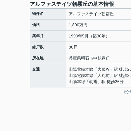
アルファステイツ朝霧丘の基本情報
物件名
アルファステイツ朝霧丘
価格
1,890万円
築年月
1990年5月（築36年）
総戸数
80戸
所在地
兵庫県
明石市
中朝霧丘
交通
山陽電鉄本線
「
大蔵谷
」駅 徒歩2
山陽電鉄本線
「
人丸前
」駅 徒歩2
山陽本線
「
朝霧
」駅 徒歩26分