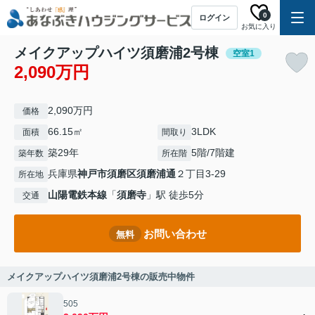
0
ログイン
お気に入り
メイクアップハイツ須磨浦2号棟
空室1
2,090万円
2,090万円
価格
66.15㎡
3LDK
面積
間取り
築29年
5階/7階建
築年数
所在階
兵庫県
神戸市須磨区
須磨浦通
２丁目3-29
所在地
山陽電鉄本線
「
須磨寺
」駅 徒歩5分
交通
お問い合わせ
無料
メイクアップハイツ須磨浦2号棟の販売中物件
505