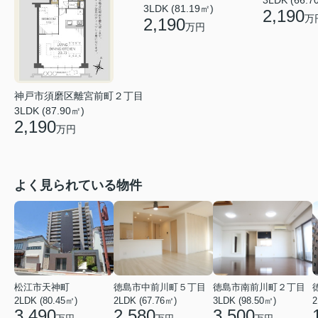
3LDK (81.19㎡)
2,190
万
2,190
万円
神戸市須磨区離宮前町２丁目
3LDK (87.90㎡)
2,190
万円
よく見られている物件
松江市天神町
徳島市中前川町５丁目
徳島市南前川町２丁目
2LDK (80.45㎡)
2LDK (67.76㎡)
3LDK (98.50㎡)
2
3,490
2,580
3,500