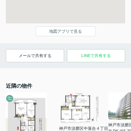
地図アプリで見る
メールで共有する
LINEで共有する
近隣の物件
神戸市須磨
神戸市須磨区中落合４丁目
3LDK (66.7