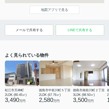
地図アプリで見る
メールで共有する
LINEで共有する
よく見られている物件
松江市天神町
徳島市中前川町５丁目
徳島市南前川町２丁目
2LDK (80.45㎡)
2LDK (67.76㎡)
3LDK (98.50㎡)
2
3,490
2,580
3,500
万円
万円
万円