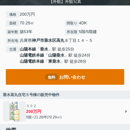
【外観】外観写真
200万円
価格
70.29㎡
4DK
面積
間取り
築53年
5階/5階建
築年数
所在階
兵庫県
神戸市垂水区
高丸
８丁目１４－５
所在地
山陽本線
「
垂水
」駅 徒歩25分
交通
山陽電鉄本線
「
山陽垂水
」駅 徒歩24分
山陽電鉄本線
「
東垂水
」駅 徒歩28分
お問い合わせ
無料
垂水高丸住宅５号棟の販売中物件
５０２
200万円
5階 / 21.26坪(70.29㎡)