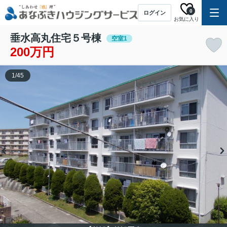
0
ログイン
お気に入り
垂水高丸住宅５号棟
空室1
200万円
1
/
45