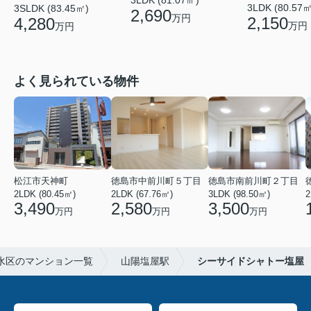
3LDK (80.57㎡
3SLDK (83.45㎡)
2,690
万円
2,150
4,280
万円
万円
よく見られている物件
松江市天神町
徳島市中前川町５丁目
徳島市南前川町２丁目
2LDK (80.45㎡)
2LDK (67.76㎡)
3LDK (98.50㎡)
2
3,490
2,580
3,500
万円
万円
万円
水区のマンション一覧
山陽塩屋駅
シーサイドシャトー塩屋