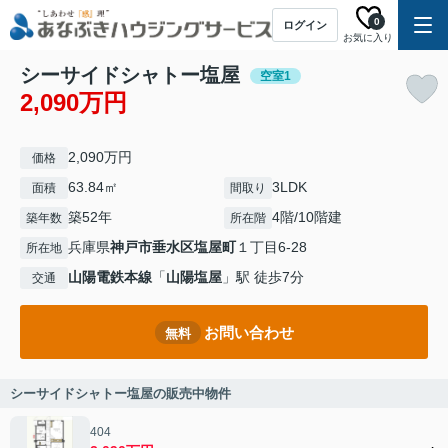
0
ログイン
お気に入り
シーサイドシャトー塩屋
空室1
2,090万円
2,090万円
価格
63.84㎡
3LDK
面積
間取り
築52年
4階/10階建
築年数
所在階
兵庫県
神戸市垂水区
塩屋町
１丁目6-28
所在地
山陽電鉄本線
「
山陽塩屋
」駅 徒歩7分
交通
お問い合わせ
無料
シーサイドシャトー塩屋の販売中物件
404