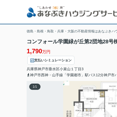
徳島・島根・鳥取・兵庫・大阪の不動産情報はあなぶきハ
コンフォール学園緑が丘第2団地28号棟 
1,790
万円
支払いシミュレーション
兵庫県
神戸市垂水区
小束山
１丁目3
神戸市西神・山手線「学園都市」駅バス12分神戸市
1
/
1