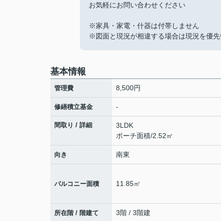
お気軽にお問い合わせください
※家具・家電・什器は付帯しません
※図面と現況が相違する場合は現況を優先
基本情報
8,500円
管理費
-
修繕積立基金
間取り / 詳細
3LDK
ポーチ面積/2.52㎡
南東
向き
11.85㎡
バルコニー面積
3階 / 3階建
所在階 / 階建て