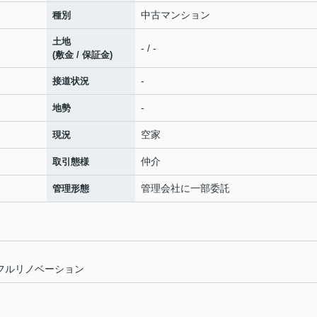
中古マンション
種別
土地
- / -
(敷金 / 保証金)
-
接道状況
-
地勢
空家
現況
仲介
取引態様
管理会社に一部委託
管理形態
室 フルリノベーション