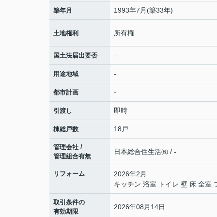
1993年7月(築33年)
築年月
所有権
土地権利
-
国土法届出要否
-
用途地域
-
都市計画
即時
引渡し
18戸
棟総戸数
管理会社 /
日本総合住生活㈱ / -
管理組合有無
リフォーム
2026年2月
キッチン 浴室 トイレ 壁 床 全
取引条件の
2026年08月14日
有効期限