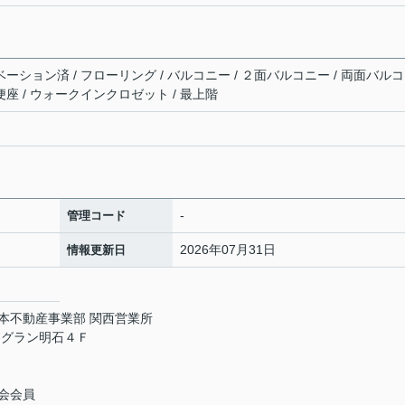
ベーション済 / フローリング / バルコニー / ２面バルコニー / 両面バル
便座 / ウォークインクロゼット / 最上階
-
管理コード
2026年07月31日
情報更新日
日本不動産事業部 関西営業所
ヌグラン明石４Ｆ
会会員