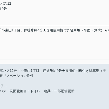
 バス12
歩4分
「小束山1丁目」停徒歩約4分★専用使用権付き駐車場（平面・無償）★
駅バス12分「小束山1丁目」停徒歩約4分★専用使用権付き駐車場（平
規リノベーション物件
完了～
バス・洗面化粧台・トイレ・建具・一部配管更新