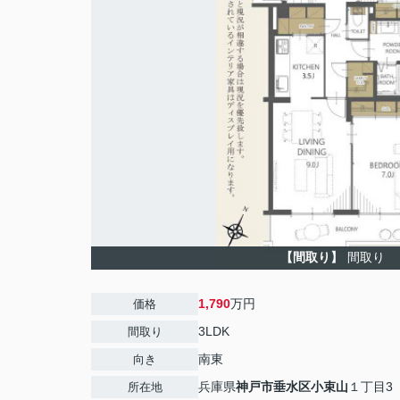
【間取り】
間取り
1,790
万円
価格
3LDK
間取り
南東
向き
兵庫県
神戸市垂水区
小束山
１丁目3
所在地