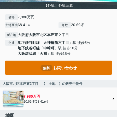
【外観】外観写真
7,980万円
価格
68.41㎡
20.69坪
土地面積
坪数
大阪府
大阪市北区
本庄東
２丁目
所在地
地下鉄谷町線
「
天神橋筋六丁目
」駅 徒歩5分
交通
地下鉄谷町線
「
中崎町
」駅 徒歩10分
大阪環状線
「
天満
」駅 徒歩15分
お問い合わせ
無料
大阪市北区本庄東2丁目 【 土地 】の販売中物件
7,980万円
20.69坪(68.41㎡)
地図