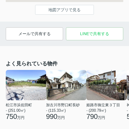
地図アプリで見る
メールで共有する
LINEで共有する
よく見られている物件
松江市浜佐田町
加古川市野口町長砂
姫路市御立東３丁目
- (251.00㎡)
- (115.33㎡)
- (200.79㎡)
-
750
990
790
万円
万円
万円