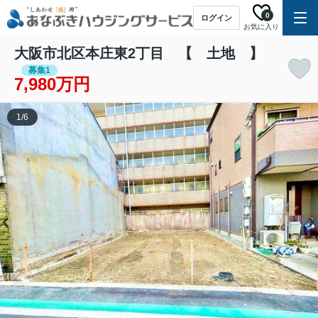
0
ログイン
お気に入り
大阪市北区本庄東2丁目 【 土地 】
募集1
7,980万円
1
/
6