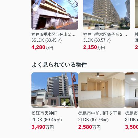
神戸市垂水区五色山２丁目
神戸市垂水区舞子台２丁目
3SLDK (83.45㎡)
3LDK (80.57㎡)
3
4,280
2,150
2
万円
万円
よく見られている物件
松江市天神町
徳島市中前川町５丁目
徳島市
2LDK (80.45㎡)
2LDK (67.76㎡)
3LDK 
3,490
2,580
3,50
万円
万円