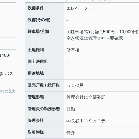
設備条件
エレベーター
設備(その他)
-
駐車場/月額
-/ 駐車場/有(月額2,500円～10,000円)
空き状況は管理会社へ要確認
土地権利
所有権
400-
国土法届出
-
駅 バス
用途地域
-
分
販売戸数 / 総戸数
- / 172戸
情報の見方
管理形態
管理会社に全部委託
管理員の勤務形態
日勤
管理会社
㈱長谷工コミュニティ
取引態様
仲介