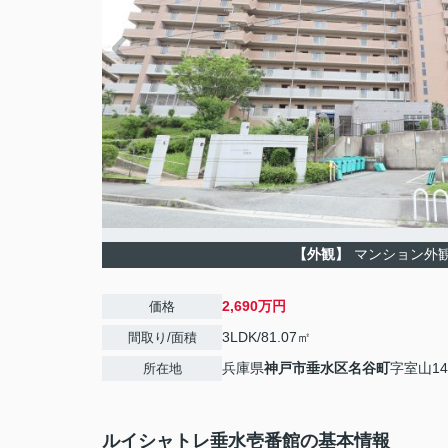
【外観】
マンション外
2,690万円
価格
3LDK/81.07㎡
間取り/面積
兵庫県
神戸市垂水区
名谷町
字室山140
所在地
ルイシャトレ垂水壱番館の基本情報