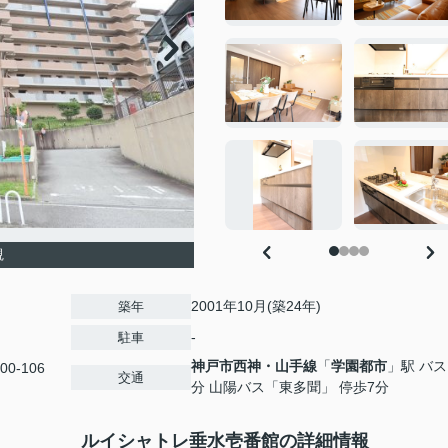
観
2001年10月(築24年)
築年
-
駐車
神戸市西神・山手線
「
学園都市
」駅 バス
0-106
交通
分 山陽バス「東多聞」 停歩7分
ルイシャトレ垂水壱番館の詳細情報