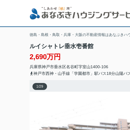
徳島・島根・鳥取・兵庫・大阪の不動産情報はあなぶきハ
ルイシャトレ垂水壱番館
2,690万円
兵庫県
神戸市垂水区
名谷町
字室山1400-106
神戸市西神・山手線「学園都市」駅バス18分山陽バ
1
/
29