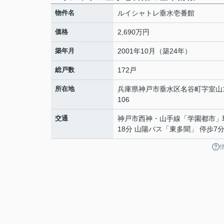
物件名
ルイシャトレ垂水壱番館
価格
2,690万円
築年月
2001年10月（築24年）
総戸数
172戸
所在地
兵庫県
神戸市垂水区
名谷町
字室山1
106
交通
神戸市西神・山手線
「
学園都市
」
18分 山陽バス「東多聞」 停歩7